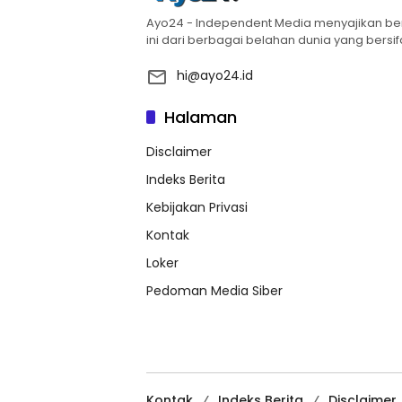
Ayo24 - Independent Media menyajikan berba
ini dari berbagai belahan dunia yang bersifa
hi@ayo24.id
Halaman
Disclaimer
Indeks Berita
Kebijakan Privasi
Kontak
Loker
Pedoman Media Siber
Kontak
Indeks Berita
Disclaimer