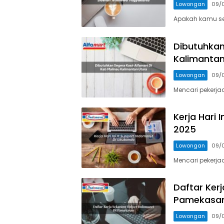
Lowongan
09/
Apakah kamu se
Dibutuhkan
Kalimantan
Lowongan
09/
Mencari pekerja
Ayo24
Kerja Hari 
2025
Lowongan
09/
Mencari pekerja
Daftar Ker
Pamekasan
Lowongan
09/