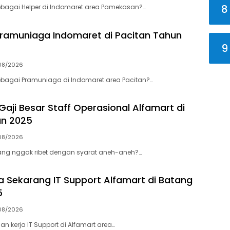
8
 sebagai Helper di Indomaret area Pamekasan?…
 Pramuniaga Indomaret di Pacitan Tahun
9
08/2026
 sebagai Pramuniaga di Indomaret area Pacitan?…
aji Besar Staff Operasional Alfamart di
un 2025
08/2026
 yang nggak ribet dengan syarat aneh-aneh?…
ja Sekarang IT Support Alfamart di Batang
5
08/2026
an kerja IT Support di Alfamart area…