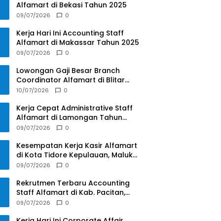
Alfamart di Bekasi Tahun 2025
09/07/2026
0
Kerja Hari Ini Accounting Staff
Alfamart di Makassar Tahun 2025
09/07/2026
0
Lowongan Gaji Besar Branch
Coordinator Alfamart di Blitar
Tahun 2025
10/07/2026
0
Kerja Cepat Administrative Staff
Alfamart di Lamongan Tahun
2025
09/07/2026
0
Kesempatan Kerja Kasir Alfamart
di Kota Tidore Kepulauan, Maluku
Utara Tahun 2025
09/07/2026
0
Rekrutmen Terbaru Accounting
Staff Alfamart di Kab. Pacitan,
Jawa Timur Tahun 2025
09/07/2026
0
Kerja Hari Ini Corporate Affair