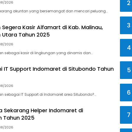
2
08/2026
orang akuntan yang bersemangat dan mencari peluang…
3
 Segera Kasir Alfamart di Kab. Malinau,
 Utara Tahun 2025
08/2026
4
an sebagai kasir di lingkungan yang dinamis dan…
Ini IT Support Indomaret di Situbondo Tahun
5
08/2026
6
an sebagai IT Support di Indomaret area Situbondo?…
ja Sekarang Helper Indomaret di
7
 Tahun 2025
08/2026