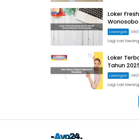
Loker Fres
Wonosobo 
Lowongan
09/
Lagi cari lowong
Loker Terb
Tahun 202
Lowongan
08/
Lagi cari lowong