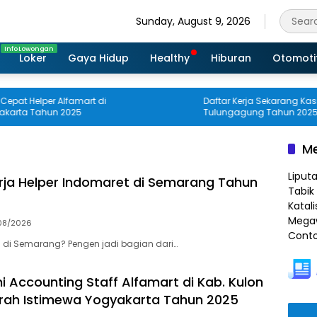
Sunday, August 9, 2026
Loker
Gaya Hidup
Healthy
Hiburan
Otomoti
Helper Alfamart di
Daftar Kerja Sekarang Kasir Alfa
 Tahun 2025
Tulungagung Tahun 2025
Me
Liput
rja Helper Indomaret di Semarang Tahun
Tabik 
Katali
Megaw
08/2026
Conto
an di Semarang? Pengen jadi bagian dari…
Ini Accounting Staff Alfamart di Kab. Kulon
rah Istimewa Yogyakarta Tahun 2025