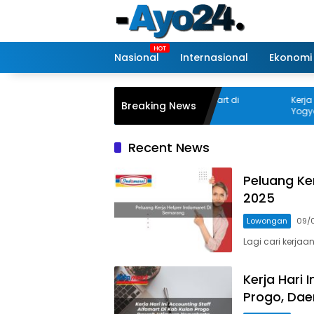
Skip
to
content
Nasional
Internasional
Ekonomi
Kerja Hari Ini Corporate Affair Alfamart di
Kerja Cepat 
Breaking News
Jepara Tahun 2025
Yogyakarta
Recent News
Peluang Ke
2025
Lowongan
09/
Lagi cari kerja
Kerja Hari 
Progo, Dae