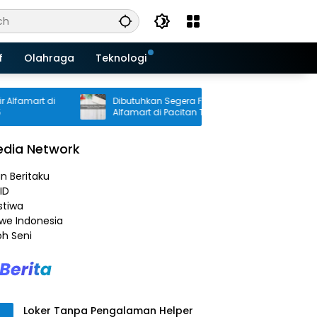
f
Olahraga
Teknologi
mart di
Dibutuhkan Segera Finance Specialist
K
Alfamart di Pacitan Tahun 2025
S
dia Network
an Beritaku
ID
stiwa
e Indonesia
h Seni
Loker Tanpa Pengalaman Helper