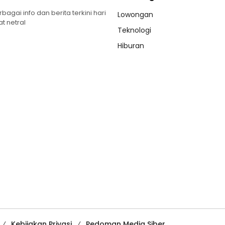
gai info dan berita terkini hari
Lowongan
t netral
Teknologi
Hiburan
Kebijakan Privasi
Pedoman Media Siber