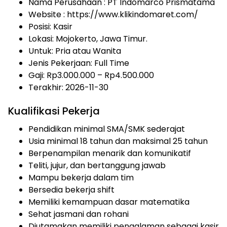
Nama Perusahaan :
PT Indomarco Prismatama
Website :
https://www.klikindomaret.com/
Posisi: Kasir
Lokasi: Mojokerto, Jawa Timur.
Untuk: Pria atau Wanita
Jenis Pekerjaan:
Full Time
Gaji: Rp
3.000.000
– Rp
4.500.000
Terakhir: 2026-11-30
Kualifikasi Pekerja
Pendidikan minimal SMA/SMK sederajat
Usia minimal 18 tahun dan maksimal 25 tahun
Berpenampilan menarik dan komunikatif
Teliti, jujur, dan bertanggung jawab
Mampu bekerja dalam tim
Bersedia bekerja shift
Memiliki kemampuan dasar matematika
Sehat jasmani dan rohani
Diutamakan memiliki pengalaman sebagai kasir