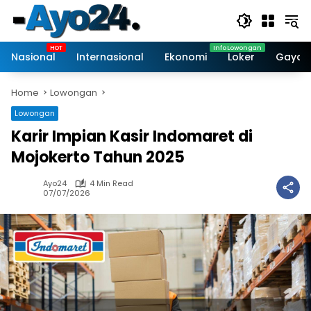
Skip
to
content
Nasional
Internasional
Ekonomi
Loker
Gaya 
Home
Lowongan
Lowongan
Karir Impian Kasir Indomaret di
Mojokerto Tahun 2025
Ayo24
4 Min Read
07/07/2026