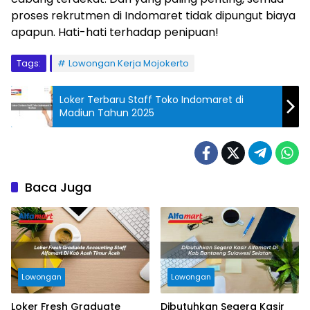
proses rekrutmen di Indomaret tidak dipungut biaya
apapun. Hati-hati terhadap penipuan!
Tags:
Lowongan Kerja Mojokerto
Loker Terbaru Staff Toko Indomaret di
Madiun Tahun 2025
Baca Juga
Lowongan
Lowongan
Loker Fresh Graduate
Dibutuhkan Segera Kasir