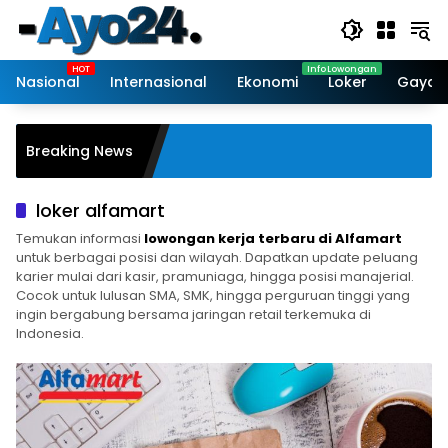
Skip
to
content
Nasional
Internasional
Ekonomi
Loker
Gaya 
port Alfamart di
Breaking News
loker alfamart
Temukan informasi
lowongan kerja terbaru di Alfamart
untuk berbagai posisi dan wilayah. Dapatkan update peluang
karier mulai dari kasir, pramuniaga, hingga posisi manajerial.
Cocok untuk lulusan SMA, SMK, hingga perguruan tinggi yang
ingin bergabung bersama jaringan retail terkemuka di
Indonesia.