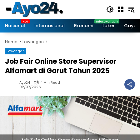
Skip
to
content
Nasional
Internasional
Ekonomi
Loker
Gaya 
Home
Lowongan
Lowongan
Job Fair Online Store Supervisor
Alfamart di Garut Tahun 2025
Ayo24
4 Min Read
02/07/2026