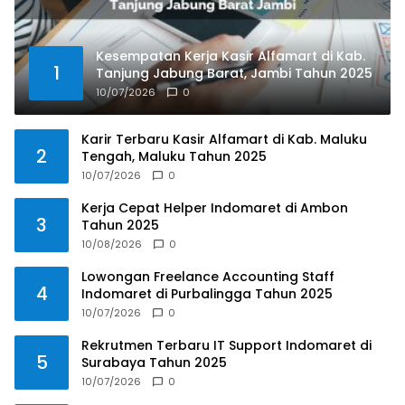
Kesempatan Kerja Kasir Alfamart di Kab.
1
Tanjung Jabung Barat, Jambi Tahun 2025
10/07/2026
0
Karir Terbaru Kasir Alfamart di Kab. Maluku
2
Tengah, Maluku Tahun 2025
10/07/2026
0
Kerja Cepat Helper Indomaret di Ambon
3
Tahun 2025
10/08/2026
0
Lowongan Freelance Accounting Staff
4
Indomaret di Purbalingga Tahun 2025
10/07/2026
0
Rekrutmen Terbaru IT Support Indomaret di
5
Surabaya Tahun 2025
10/07/2026
0