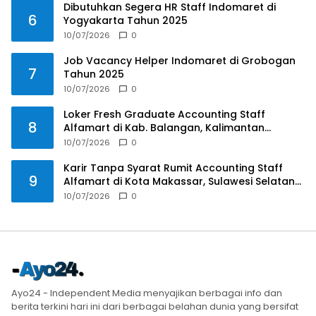
Dibutuhkan Segera HR Staff Indomaret di
6
Yogyakarta Tahun 2025
10/07/2026
0
Job Vacancy Helper Indomaret di Grobogan
7
Tahun 2025
10/07/2026
0
Loker Fresh Graduate Accounting Staff
8
Alfamart di Kab. Balangan, Kalimantan
Selatan Tahun 2025
10/07/2026
0
Karir Tanpa Syarat Rumit Accounting Staff
9
Alfamart di Kota Makassar, Sulawesi Selatan
Tahun 2025
10/07/2026
0
Ayo24 - Independent Media menyajikan berbagai info dan
berita terkini hari ini dari berbagai belahan dunia yang bersifat