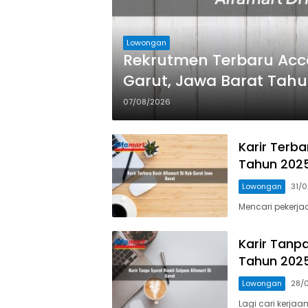
Lowongan
Rekrutmen Terbaru Acco
Garut, Jawa Barat Tah
07/08/2026
Karir Terba
Tahun 202
Lowongan
31/
Mencari pekerja
Karir Tanp
Tahun 202
Lowongan
28/
Lagi cari kerja