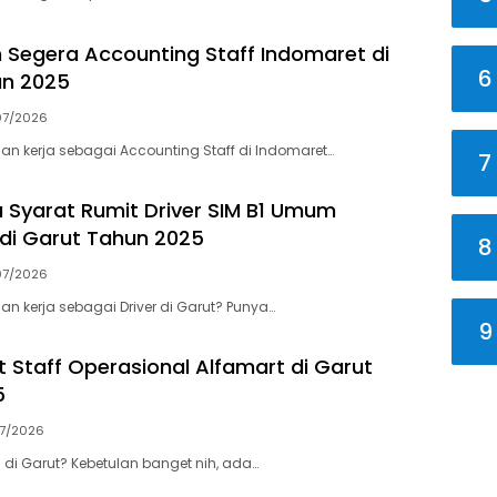
 Segera Accounting Staff Indomaret di
6
un 2025
07/2026
gan kerja sebagai Accounting Staff di Indomaret…
7
a Syarat Rumit Driver SIM B1 Umum
di Garut Tahun 2025
8
07/2026
an kerja sebagai Driver di Garut? Punya…
9
t Staff Operasional Alfamart di Garut
5
07/2026
n di Garut? Kebetulan banget nih, ada…