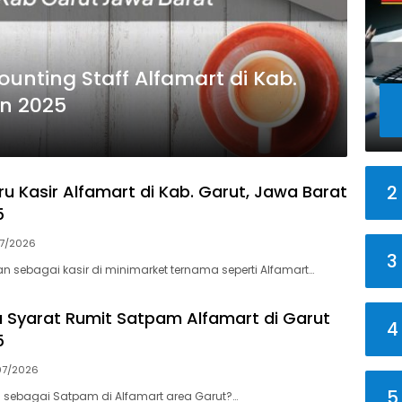
unting Staff Alfamart di Kab.
un 2025
2
ru Kasir Alfamart di Kab. Garut, Jawa Barat
5
07/2026
3
an sebagai kasir di minimarket ternama seperti Alfamart…
a Syarat Rumit Satpam Alfamart di Garut
4
5
07/2026
5
an sebagai Satpam di Alfamart area Garut?…