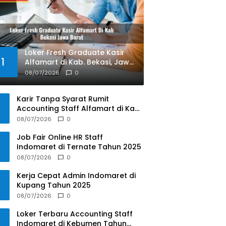
Loker Fresh Graduate Kasir
1
Alfamart di Kab. Bekasi, Jawa
Barat Tahun 2025
08/07/2026
0
Karir Tanpa Syarat Rumit
Accounting Staff Alfamart di Kab.
Aceh Besar, Aceh Tahun 2025
08/07/2026
0
Job Fair Online HR Staff
Indomaret di Ternate Tahun 2025
08/07/2026
0
Kerja Cepat Admin Indomaret di
Kupang Tahun 2025
08/07/2026
0
Loker Terbaru Accounting Staff
Indomaret di Kebumen Tahun