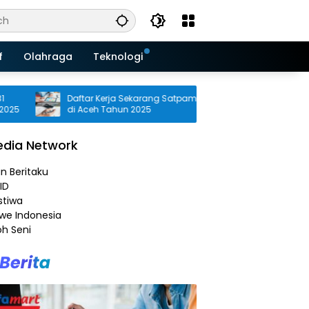
f
Olahraga
Teknologi
Daftar Kerja Sekarang Satpam Alfamart
Dibutuhkan 
di Aceh Tahun 2025
Alfamart di
dia Network
an Beritaku
ID
stiwa
e Indonesia
h Seni