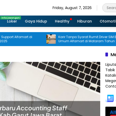
Friday, August 7, 2026
Loker
Gaya Hidup
Healthy
Hiburan
Otomoti
t Alfamart di
Karir Tanpa Syarat Rumit Driver SIM B1
Umum Alfamart di Mataram Tahun 2025
Me
Liput
Tabik 
Katali
Megaw
Conto