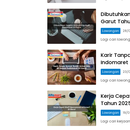
Dibutuhkan
Garut Tah
Lowongan
28/
Lagi cari lowon
Karir Tanp
Indomaret 
Lowongan
23/
Lagi cari lowong
Kerja Cepa
Tahun 202
Lowongan
19/
Lagi cari kerjaa