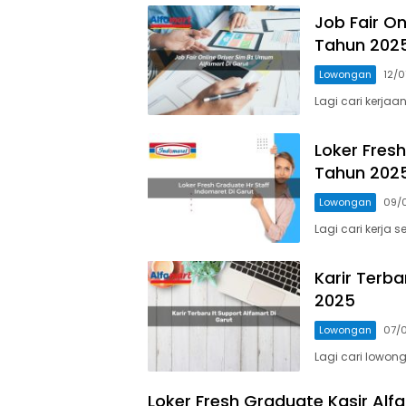
Job Fair On
Tahun 202
Lowongan
12/
Lagi cari kerja
Loker Fres
Tahun 202
Lowongan
09/
Lagi cari kerja 
Karir Terb
2025
Lowongan
07/
Lagi cari lowong
Loker Fresh Graduate Kasir Alf