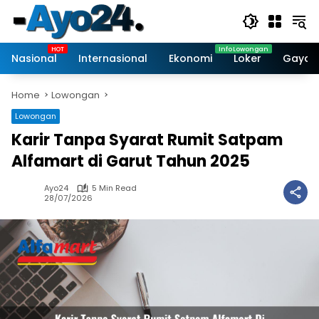
Skip
to
content
Nasional
Internasional
Ekonomi
Loker
Gaya 
Home
Lowongan
Lowongan
Karir Tanpa Syarat Rumit Satpam
Alfamart di Garut Tahun 2025
Ayo24
5 Min Read
28/07/2026