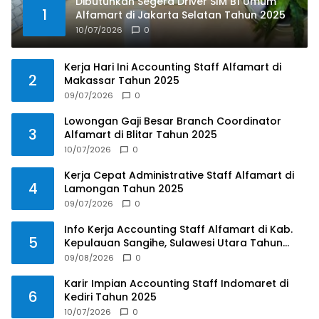
Dibutuhkan Segera Driver SIM B1 Umum
1
Alfamart di Jakarta Selatan Tahun 2025
10/07/2026
0
Kerja Hari Ini Accounting Staff Alfamart di
2
Makassar Tahun 2025
09/07/2026
0
Lowongan Gaji Besar Branch Coordinator
3
Alfamart di Blitar Tahun 2025
10/07/2026
0
Kerja Cepat Administrative Staff Alfamart di
4
Lamongan Tahun 2025
09/07/2026
0
Info Kerja Accounting Staff Alfamart di Kab.
5
Kepulauan Sangihe, Sulawesi Utara Tahun
2025
09/08/2026
0
Karir Impian Accounting Staff Indomaret di
6
Kediri Tahun 2025
10/07/2026
0