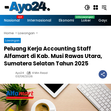
Skip
to
content
Nasional
Internasional
Ekonomi
Loker
Gaya 
Home
Lowongan
Lowongan
Peluang Kerja Accounting Staff
Alfamart di Kab. Musi Rawas Utara,
Sumatera Selatan Tahun 2025
Ayo24
4 Min Read
03/08/2026