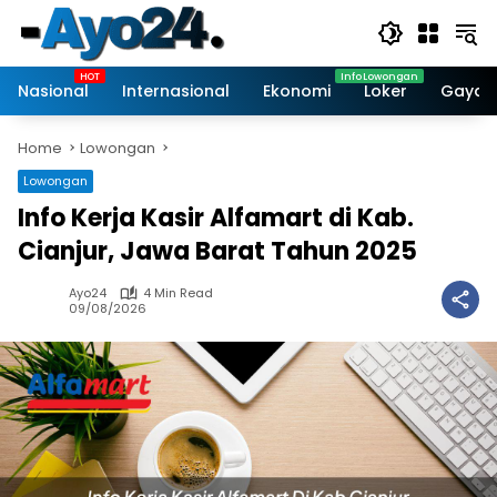
Skip
to
content
Nasional
Internasional
Ekonomi
Loker
Gaya 
Home
Lowongan
Lowongan
Info Kerja Kasir Alfamart di Kab.
Cianjur, Jawa Barat Tahun 2025
Ayo24
4 Min Read
09/08/2026