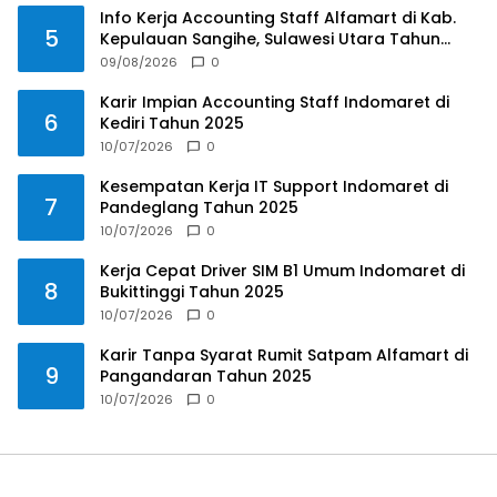
Info Kerja Accounting Staff Alfamart di Kab.
5
Kepulauan Sangihe, Sulawesi Utara Tahun
2025
09/08/2026
0
Karir Impian Accounting Staff Indomaret di
6
Kediri Tahun 2025
10/07/2026
0
Kesempatan Kerja IT Support Indomaret di
7
Pandeglang Tahun 2025
10/07/2026
0
Kerja Cepat Driver SIM B1 Umum Indomaret di
8
Bukittinggi Tahun 2025
10/07/2026
0
Karir Tanpa Syarat Rumit Satpam Alfamart di
9
Pangandaran Tahun 2025
10/07/2026
0