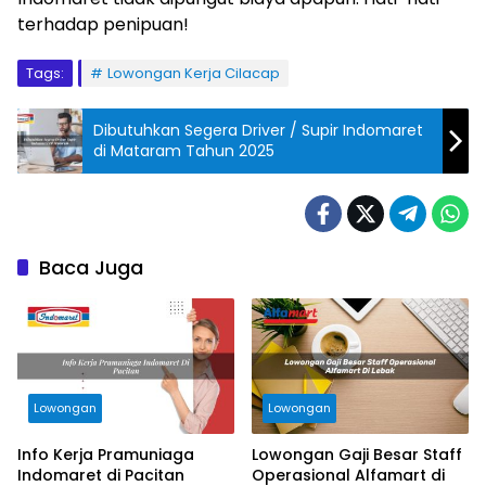
terhadap penipuan!
Tags:
Lowongan Kerja Cilacap
Dibutuhkan Segera Driver / Supir Indomaret
di Mataram Tahun 2025
Baca Juga
Lowongan
Lowongan
Info Kerja Pramuniaga
Lowongan Gaji Besar Staff
Indomaret di Pacitan
Operasional Alfamart di