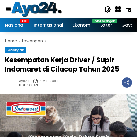
Skip
to
content
Nasional
Internasional
Ekonomi
Loker
Gaya 
Home
Lowongan
Lowongan
Kesempatan Kerja Driver / Supir
Indomaret di Cilacap Tahun 2025
Ayo24
4 Min Read
01/08/2026