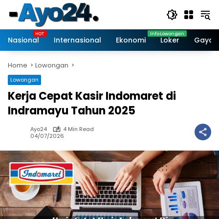
Skip
to
content
Nasional
Internasional
Ekonomi
Loker
Gaya 
Home
Lowongan
Lowongan
Kerja Cepat Kasir Indomaret di
Indramayu Tahun 2025
Ayo24
4 Min Read
04/07/2026