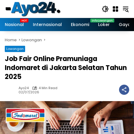
Skip
to
content
Nasional
Internasional
Ekonomi
Loker
Gaya 
Home
Lowongan
Lowongan
Job Fair Online Pramuniaga
Indomaret di Jakarta Selatan Tahun
2025
Ayo24
4 Min Read
02/07/2026