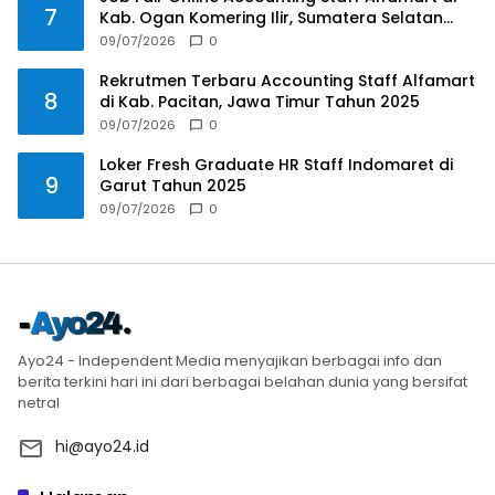
7
Kab. Ogan Komering Ilir, Sumatera Selatan
Tahun 2025
09/07/2026
0
Rekrutmen Terbaru Accounting Staff Alfamart
8
di Kab. Pacitan, Jawa Timur Tahun 2025
09/07/2026
0
Loker Fresh Graduate HR Staff Indomaret di
9
Garut Tahun 2025
09/07/2026
0
Ayo24 - Independent Media menyajikan berbagai info dan
berita terkini hari ini dari berbagai belahan dunia yang bersifat
netral
hi@ayo24.id