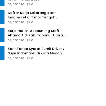
09/07/2026
0
Daftar Kerja Sekarang Kasir
Indomaret di Timor Tengah
Selatan Tahun 2025
09/07/2026
0
Kerja Hari Ini Accounting Staff
Alfamart di Kab. Tapanuli Utara,
Sumatera Utara Tahun 2025
09/07/2026
0
Karir Tanpa Syarat Rumit Driver /
Supir Indomaret di Kota Medan
Tahun 2025
09/07/2026
0