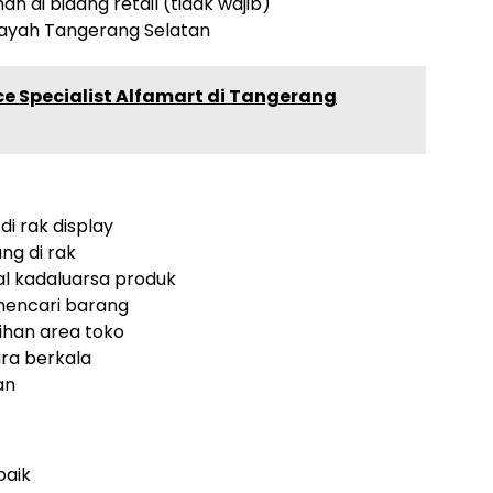
 di bidang retail (tidak wajib)
ilayah Tangerang Selatan
ce Specialist Alfamart di Tangerang
i rak display
ng di rak
l kadaluarsa produk
encari barang
ihan area toko
ra berkala
an
baik