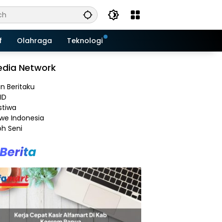
f
Olahraga
Teknologi
dia Network
an Beritaku
ID
stiwa
e Indonesia
h Seni