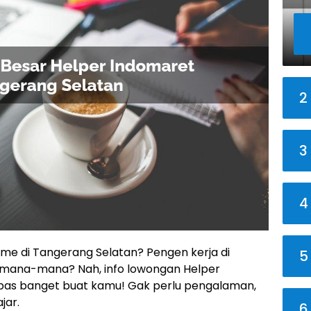
2
3
4
time di Tangerang Selatan? Pengen kerja di
5
 mana-mana? Nah, info lowongan Helper
i pas banget buat kamu! Gak perlu pengalaman,
jar.
6