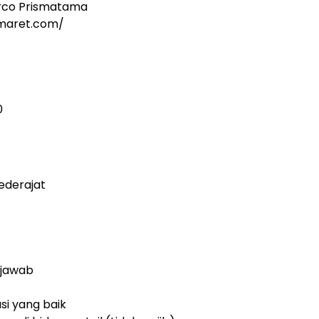
rco Prismatama
omaret.com/
0
ederajat
g jawab
i yang baik