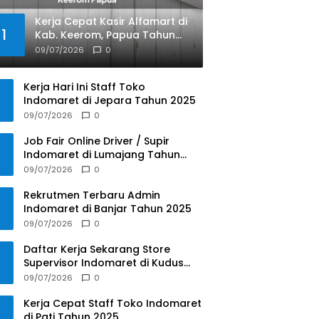
Kerja Cepat Kasir Alfamart di
1
Kab. Keerom, Papua Tahun
2025
09/07/2026
0
Kerja Hari Ini Staff Toko
Indomaret di Jepara Tahun 2025
09/07/2026
0
Job Fair Online Driver / Supir
Indomaret di Lumajang Tahun
2025
09/07/2026
0
Rekrutmen Terbaru Admin
Indomaret di Banjar Tahun 2025
09/07/2026
0
Daftar Kerja Sekarang Store
Supervisor Indomaret di Kudus
Tahun 2025
09/07/2026
0
Kerja Cepat Staff Toko Indomaret
di Pati Tahun 2025