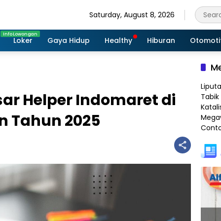
Saturday, August 8, 2026
Loker
Gaya Hidup
Healthy
Hiburan
Otomoti
Me
Liput
ar Helper Indomaret di
Tabik 
Katali
n Tahun 2025
Megaw
Conto