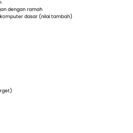
m
gan dengan ramah
mputer dasar (nilai tambah)
arget)