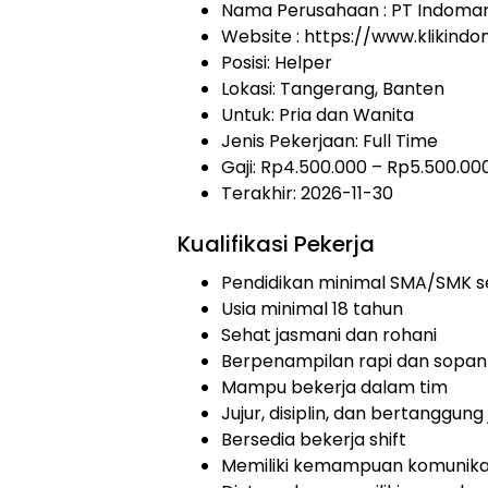
Nama Perusahaan :
PT Indoma
Website :
https://www.klikind
Posisi: Helper
Lokasi: Tangerang, Banten
Untuk: Pria dan Wanita
Jenis Pekerjaan:
Full Time
Gaji: Rp
4.500.000
– Rp
5.500.00
Terakhir: 2026-11-30
Kualifikasi Pekerja
Pendidikan minimal SMA/SMK s
Usia minimal 18 tahun
Sehat jasmani dan rohani
Berpenampilan rapi dan sopan
Mampu bekerja dalam tim
Jujur, disiplin, dan bertanggun
Bersedia bekerja shift
Memiliki kemampuan komunikas