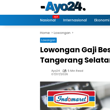
Skip
to
content
Nasional
Internasional
Ekonomi
Home
Lowongan
Lowongan
Lowongan Gaji Bes
Tangerang Selata
Ayo24
5 Min Read
07/07/2026