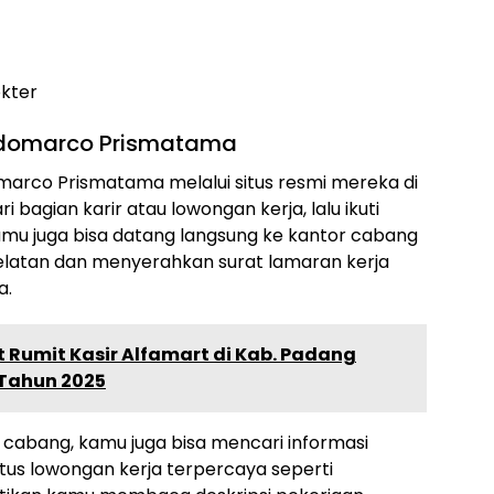
okter
Indomarco Prismatama
marco Prismatama melalui situs resmi mereka di
ari bagian karir atau lowongan kerja, lalu ikuti
, kamu juga bisa datang langsung ke kantor cabang
elatan dan menyerahkan surat lamaran kerja
a.
t Rumit Kasir Alfamart di Kab. Padang
 Tahun 2025
or cabang, kamu juga bisa mencari informasi
itus lowongan kerja terpercaya seperti