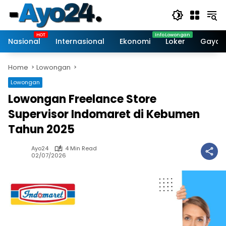
Skip
to
content
Nasional
Internasional
Ekonomi
Loker
Gaya 
Home
Lowongan
Lowongan
Lowongan Freelance Store
Supervisor Indomaret di Kebumen
Tahun 2025
Ayo24
4 Min Read
02/07/2026