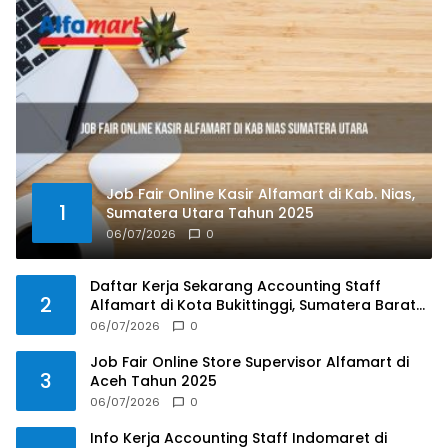
Job Fair Online Kasir Alfamart di Kab. Nias,
1
Sumatera Utara Tahun 2025
06/07/2026
0
Daftar Kerja Sekarang Accounting Staff
2
Alfamart di Kota Bukittinggi, Sumatera Barat
Tahun 2025
06/07/2026
0
Job Fair Online Store Supervisor Alfamart di
3
Aceh Tahun 2025
06/07/2026
0
Info Kerja Accounting Staff Indomaret di