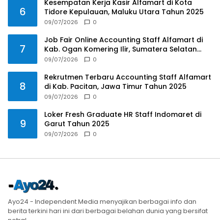
Kesempatan Kerja Kasir Alfamart di Kota
6
Tidore Kepulauan, Maluku Utara Tahun 2025
09/07/2026
0
Job Fair Online Accounting Staff Alfamart di
7
Kab. Ogan Komering Ilir, Sumatera Selatan
Tahun 2025
09/07/2026
0
Rekrutmen Terbaru Accounting Staff Alfamart
8
di Kab. Pacitan, Jawa Timur Tahun 2025
09/07/2026
0
Loker Fresh Graduate HR Staff Indomaret di
9
Garut Tahun 2025
09/07/2026
0
Ayo24 - Independent Media menyajikan berbagai info dan
berita terkini hari ini dari berbagai belahan dunia yang bersifat