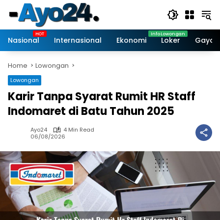
Skip
to
content
Nasional
Internasional
Ekonomi
Loker
Gaya 
Home
Lowongan
Lowongan
Karir Tanpa Syarat Rumit HR Staff
Indomaret di Batu Tahun 2025
Ayo24
4 Min Read
06/08/2026