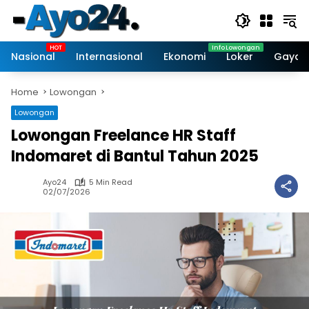
Skip
to
content
Nasional
Internasional
Ekonomi
Loker
Gaya 
Home
Lowongan
Lowongan
Lowongan Freelance HR Staff
Indomaret di Bantul Tahun 2025
Ayo24
5 Min Read
02/07/2026