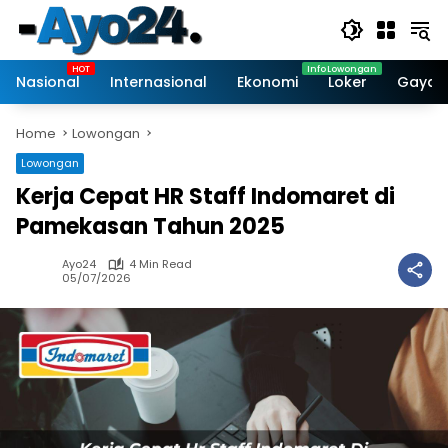
Skip
to
content
Nasional
Internasional
Ekonomi
Loker
Gaya 
Home
Lowongan
Lowongan
Kerja Cepat HR Staff Indomaret di
Pamekasan Tahun 2025
Ayo24
4 Min Read
05/07/2026