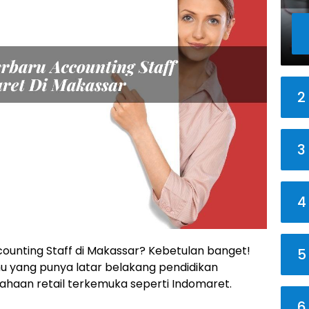
2
3
4
counting Staff di Makassar? Kebetulan banget!
5
mu yang punya latar belakang pendidikan
usahaan retail terkemuka seperti Indomaret.
6