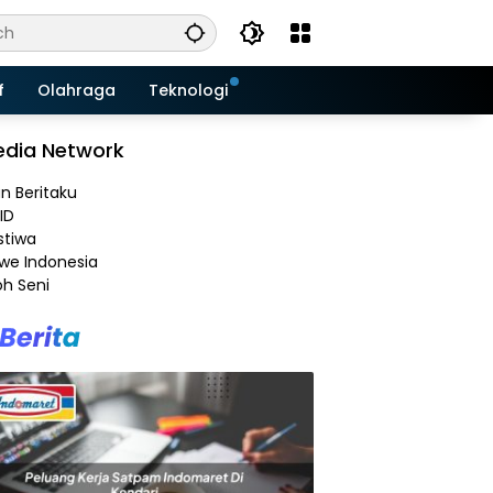
f
Olahraga
Teknologi
dia Network
an Beritaku
ID
stiwa
e Indonesia
h Seni