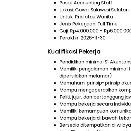
Posisi: Accounting Staff
Lokasi: Gowa, Sulawesi Selatan.
Untuk: Pria atau Wanita
Jenis Pekerjaan:
Full Time
Gaji: Rp
4.000.000
– Rp
6.000.00
Terakhir: 2026-11-30
Kualifikasi Pekerja
Pendidikan minimal S1 Akuntans
Memiliki pengalaman minimal 1
dipersilakan melamar)
Memahami prinsip-prinsip akun
Mampu mengoperasikan komput
Teliti, jujur, dan bertanggung j
Mampu bekerja secara individ
Memiliki kemampuan komunikas
Mampu bekerja di bawah teka
Bersedia ditempatkan di wilay