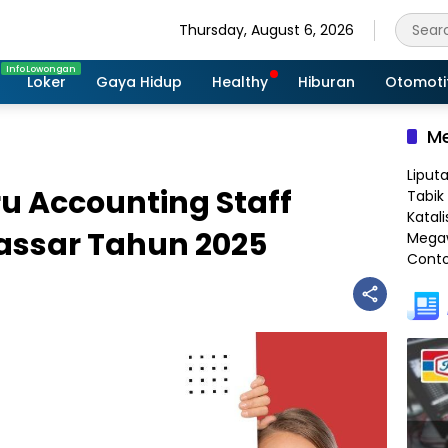
Thursday, August 6, 2026
Loker
Gaya Hidup
Healthy
Hiburan
Otomoti
Me
Liput
u Accounting Staff
Tabik 
Katali
assar Tahun 2025
Megaw
Conto