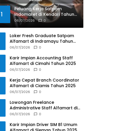
Peluang Kerja Satpam
1
Indomaret di Kendari Tahun
2025
06/07/2026
0
Loker Fresh Graduate Satpam
Alfamart di Indramayu Tahun
2025
06/07/2026
0
Karir Impian Accounting Staff
Alfamart di Cimahi Tahun 2025
06/07/2026
0
Kerja Cepat Branch Coordinator
Alfamart di Ciamis Tahun 2025
06/07/2026
0
Lowongan Freelance
Administrative Staff Alfamart di
Kendal Tahun 2025
06/07/2026
0
Karir Impian Driver SIM B1 Umum
Alfamart di Sleman Tahun 2025