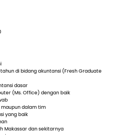
0
i
 tahun di bidang akuntansi (Fresh Graduate
tansi dasar
er (Ms. Office) dengan baik
awab
u maupun dalam tim
i yang baik
nan
ah Makassar dan sekitarnya