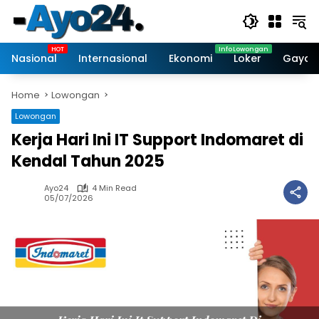
Skip
to
content
Nasional
Internasional
Ekonomi
Loker
Gaya 
Home
Lowongan
Lowongan
Kerja Hari Ini IT Support Indomaret di
Kendal Tahun 2025
Ayo24
4 Min Read
05/07/2026