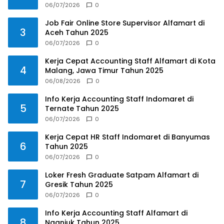
Tahun 2025
06/07/2026
0
Job Fair Online Store Supervisor Alfamart di
3
Aceh Tahun 2025
06/07/2026
0
Kerja Cepat Accounting Staff Alfamart di Kota
4
Malang, Jawa Timur Tahun 2025
06/08/2026
0
Info Kerja Accounting Staff Indomaret di
5
Ternate Tahun 2025
06/07/2026
0
Kerja Cepat HR Staff Indomaret di Banyumas
6
Tahun 2025
06/07/2026
0
Loker Fresh Graduate Satpam Alfamart di
7
Gresik Tahun 2025
06/07/2026
0
Info Kerja Accounting Staff Alfamart di
8
Nganjuk Tahun 2025