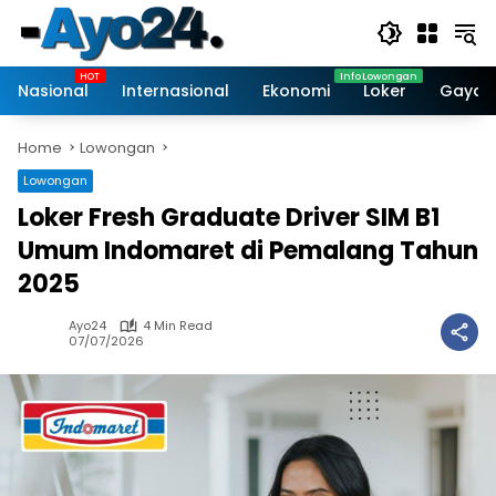
Skip
to
content
Nasional
Internasional
Ekonomi
Loker
Gaya 
Home
Lowongan
Lowongan
Loker Fresh Graduate Driver SIM B1
Umum Indomaret di Pemalang Tahun
2025
Ayo24
4 Min Read
07/07/2026