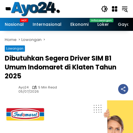
Skip
to
content
Nasional
Internasional
Ekonomi
Loker
Gaya 
Home
Lowongan
Lowongan
Dibutuhkan Segera Driver SIM B1
Umum Indomaret di Klaten Tahun
2025
Ayo24
5 Min Read
05/07/2026