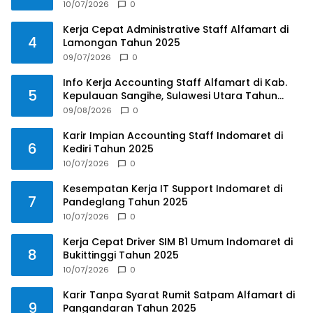
10/07/2026
0
Kerja Cepat Administrative Staff Alfamart di
4
Lamongan Tahun 2025
09/07/2026
0
Info Kerja Accounting Staff Alfamart di Kab.
5
Kepulauan Sangihe, Sulawesi Utara Tahun
2025
09/08/2026
0
Karir Impian Accounting Staff Indomaret di
6
Kediri Tahun 2025
10/07/2026
0
Kesempatan Kerja IT Support Indomaret di
7
Pandeglang Tahun 2025
10/07/2026
0
Kerja Cepat Driver SIM B1 Umum Indomaret di
8
Bukittinggi Tahun 2025
10/07/2026
0
Karir Tanpa Syarat Rumit Satpam Alfamart di
9
Pangandaran Tahun 2025