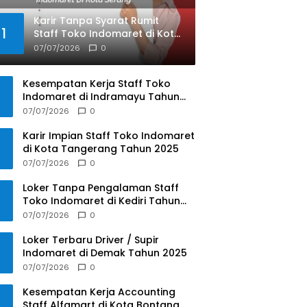
Karir Tanpa Syarat Rumit
1
Staff Toko Indomaret di Kota
Serang Tahun 2025
07/07/2026
0
Kesempatan Kerja Staff Toko
Indomaret di Indramayu Tahun
2025
07/07/2026
0
Karir Impian Staff Toko Indomaret
di Kota Tangerang Tahun 2025
07/07/2026
0
Loker Tanpa Pengalaman Staff
Toko Indomaret di Kediri Tahun
2025
07/07/2026
0
Loker Terbaru Driver / Supir
Indomaret di Demak Tahun 2025
07/07/2026
0
Kesempatan Kerja Accounting
Staff Alfamart di Kota Bontang,