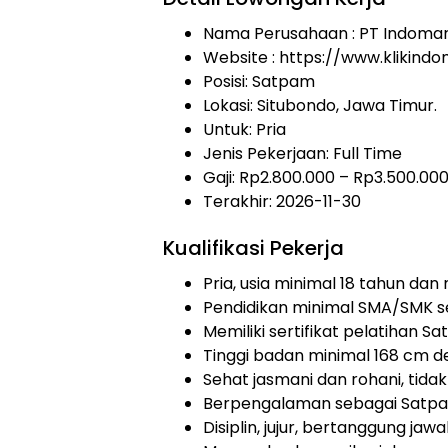
Nama Perusahaan :
PT Indoma
Website :
https://www.klikind
Posisi: Satpam
Lokasi: Situbondo, Jawa Timur.
Untuk: Pria
Jenis Pekerjaan:
Full Time
Gaji: Rp
2.800.000
– Rp
3.500.00
Terakhir: 2026-11-30
Kualifikasi Pekerja
Pria, usia minimal 18 tahun dan
Pendidikan minimal SMA/SMK se
Memiliki sertifikat pelatihan 
Tinggi badan minimal 168 cm d
Sehat jasmani dan rohani, tidak
Berpengalaman sebagai Satpa
Disiplin, jujur, bertanggung jawa