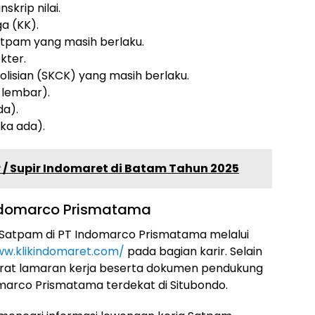
skrip nilai.
a (KK).
Satpam yang masih berlaku.
kter.
lisian (SKCK) yang masih berlaku.
 lembar).
da).
ka ada).
r / Supir Indomaret di Batam Tahun 2025
Indomarco Prismatama
Satpam di PT Indomarco Prismatama melalui
ww.klikindomaret.com/
pada bagian karir. Selain
surat lamaran kerja beserta dokumen pendukung
marco Prismatama terdekat di Situbondo.