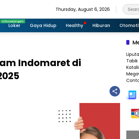
Thursday, August 6, 2026
Loker
Gaya Hidup
Healthy
Hiburan
Otomoti
Me
Liput
am Indomaret di
Tabik 
Katali
2025
Megaw
Conto