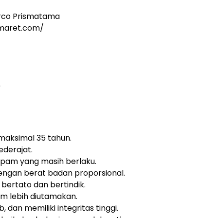
rco Prismatama
omaret.com/
0
 maksimal 35 tahun.
derajat.
Satpam yang masih berlaku.
engan berat badan proporsional.
 bertato dan bertindik.
m lebih diutamakan.
b, dan memiliki integritas tinggi.