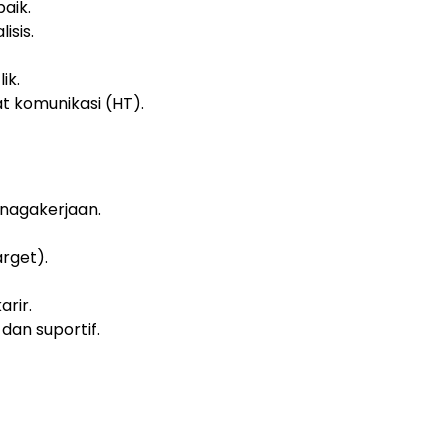
aik.
isis.
ik.
komunikasi (HT).
nagakerjaan.
arget).
rir.
dan suportif.