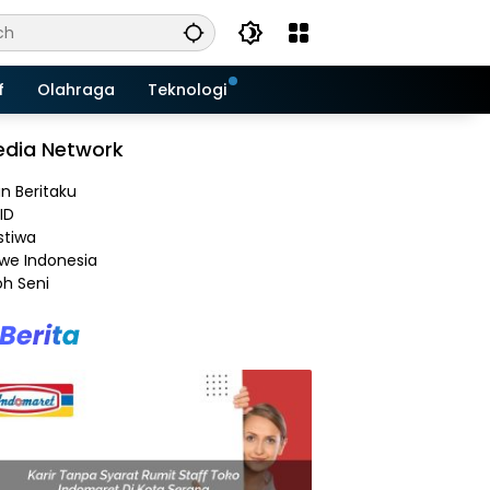
f
Olahraga
Teknologi
dia Network
an Beritaku
ID
stiwa
e Indonesia
h Seni