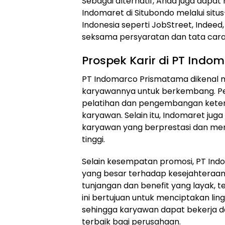
Sebagai alternatif, Anda juga dapa
Indomaret di Situbondo melalui situs
Indonesia seperti JobStreet, Indee
seksama persyaratan dan tata cara
Prospek Karir di PT Ind
PT Indomarco Prismatama dikenal
karyawannya untuk berkembang. P
pelatihan dan pengembangan kete
karyawan. Selain itu, Indomaret j
karyawan yang berprestasi dan memi
tinggi.
Selain kesempatan promosi, PT In
yang besar terhadap kesejahteraa
tunjangan dan benefit yang layak, te
ini bertujuan untuk menciptakan lin
sehingga karyawan dapat bekerja d
terbaik bagi perusahaan.