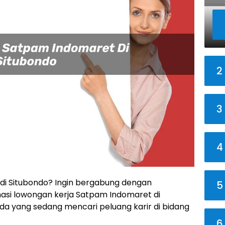
2
3
4
di Situbondo? Ingin bergabung dengan
5
masi lowongan kerja Satpam Indomaret di
nda yang sedang mencari peluang karir di bidang
6