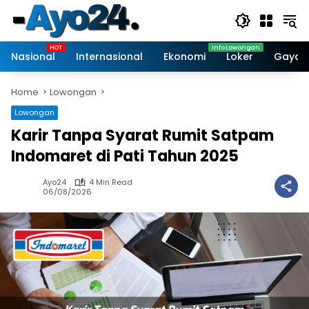
Skip
to
content
Nasional
Internasional
Ekonomi
Loker
Gaya 
Home
Lowongan
Lowongan
Karir Tanpa Syarat Rumit Satpam
Indomaret di Pati Tahun 2025
Ayo24
4 Min Read
06/08/2026