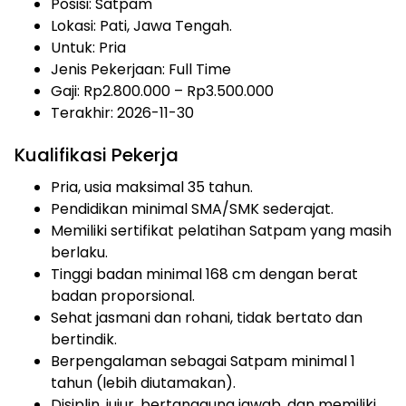
Posisi: Satpam
Lokasi: Pati, Jawa Tengah.
Untuk: Pria
Jenis Pekerjaan:
Full Time
Gaji: Rp
2.800.000
– Rp
3.500.000
Terakhir: 2026-11-30
Kualifikasi Pekerja
Pria, usia maksimal 35 tahun.
Pendidikan minimal SMA/SMK sederajat.
Memiliki sertifikat pelatihan Satpam yang masih
berlaku.
Tinggi badan minimal 168 cm dengan berat
badan proporsional.
Sehat jasmani dan rohani, tidak bertato dan
bertindik.
Berpengalaman sebagai Satpam minimal 1
tahun (lebih diutamakan).
Disiplin, jujur, bertanggung jawab, dan memiliki