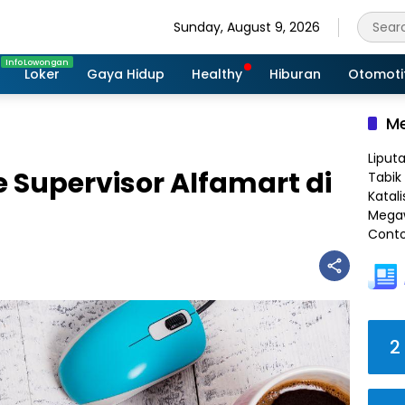
Sunday, August 9, 2026
Loker
Gaya Hidup
Healthy
Hiburan
Otomoti
Me
Liput
e Supervisor Alfamart di
Tabik 
Katali
Megaw
Conto
2