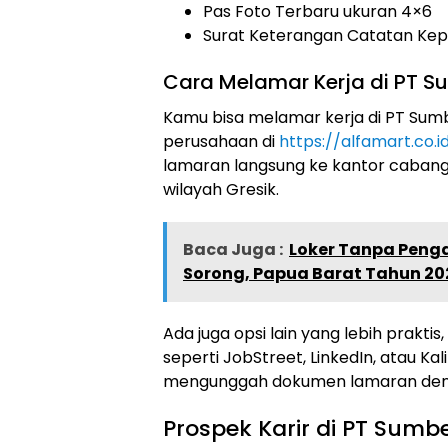
Pas Foto Terbaru ukuran 4×6
Surat Keterangan Catatan Kepo
Cara Melamar Kerja di PT Sum
Kamu bisa melamar kerja di PT Sumber
perusahaan di
https://alfamart.co.i
lamaran langsung ke kantor cabang P
wilayah Gresik.
Baca Juga :
Loker Tanpa Penga
Sorong, Papua Barat Tahun 20
Ada juga opsi lain yang lebih praktis
seperti JobStreet, LinkedIn, atau Kal
mengunggah dokumen lamaran deng
Prospek Karir di PT Sumber