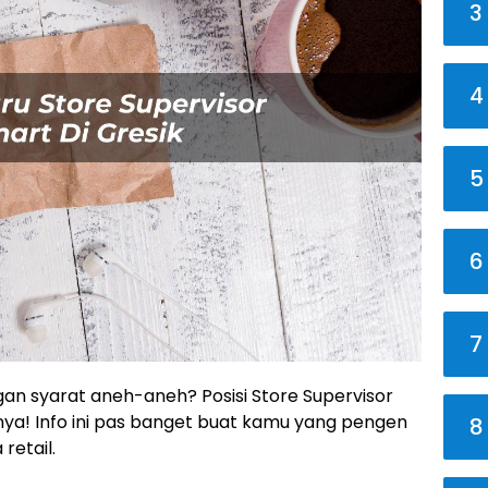
3
4
5
6
7
ngan syarat aneh-aneh? Posisi Store Supervisor
nnya! Info ini pas banget buat kamu yang pengen
8
retail.