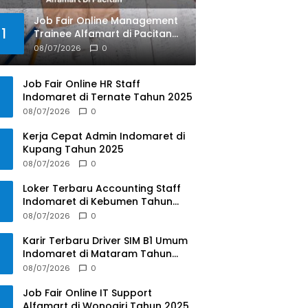
Job Fair Online Management
1
Trainee Alfamart di Pacitan
Tahun 2025
08/07/2026
0
Job Fair Online HR Staff
Indomaret di Ternate Tahun 2025
08/07/2026
0
Kerja Cepat Admin Indomaret di
Kupang Tahun 2025
08/07/2026
0
Loker Terbaru Accounting Staff
Indomaret di Kebumen Tahun
2025
08/07/2026
0
Karir Terbaru Driver SIM B1 Umum
Indomaret di Mataram Tahun
2025
08/07/2026
0
Job Fair Online IT Support
Alfamart di Wonogiri Tahun 2025