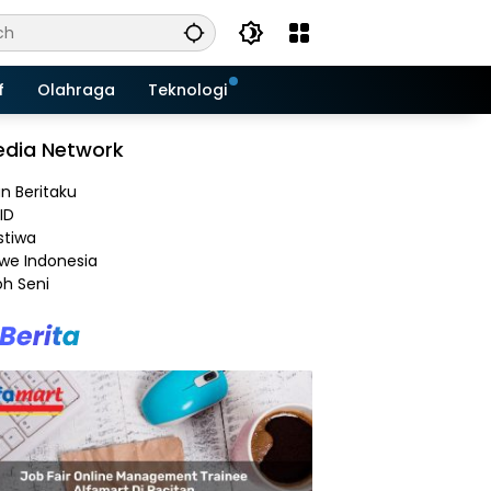
f
Olahraga
Teknologi
dia Network
an Beritaku
ID
stiwa
e Indonesia
h Seni