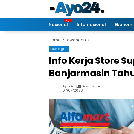
Skip
to
content
Nasional
Internasional
Ekonomi
Home
Lowongan
Lowongan
Info Kerja Store S
Banjarmasin Tahu
Ayo24
4 Min Read
07/07/2026