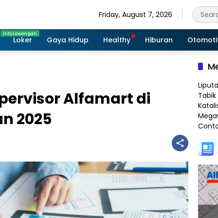
Friday, August 7, 2026
Loker
Gaya Hidup
Healthy
Hiburan
Otomoti
Me
Liput
upervisor Alfamart di
Tabik 
Katali
n 2025
Megaw
Conto