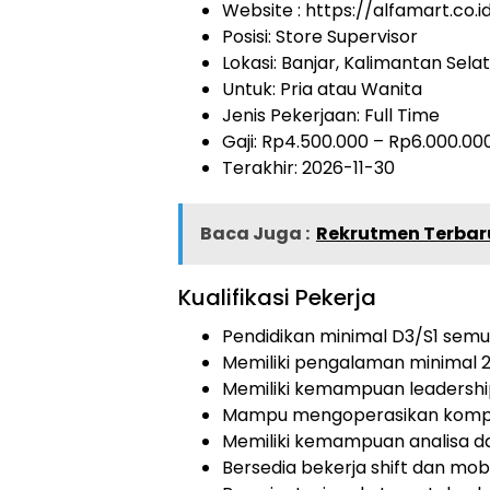
Website :
https://alfamart.co.i
Posisi: Store Supervisor
Lokasi: Banjar, Kalimantan Sela
Untuk: Pria atau Wanita
Jenis Pekerjaan:
Full Time
Gaji: Rp
4.500.000
– Rp
6.000.00
Terakhir: 2026-11-30
Baca Juga :
Rekrutmen Terbar
Kualifikasi Pekerja
Pendidikan minimal D3/S1 semua
Memiliki pengalaman minimal 2 
Memiliki kemampuan leadership,
Mampu mengoperasikan komput
Memiliki kemampuan analisa da
Bersedia bekerja shift dan mobi