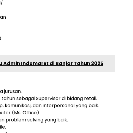
d/
tan
0
u Admin Indomaret di Banjar Tahun 2025
 jurusan.
tahun sebagai Supervisor di bidang retail.
 komunikasi, dan interpersonal yang baik.
er (Ms. Office).
n problem solving yang baik.
le.