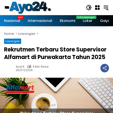
Skip
to
content
Nasional
Internasional
Ekonomi
Loker
Gaya 
Home
Lowongan
Lowongan
Rekrutmen Terbaru Store Supervisor
Alfamart di Purwakarta Tahun 2025
Ayo24
4 Min Read
25/07/2026