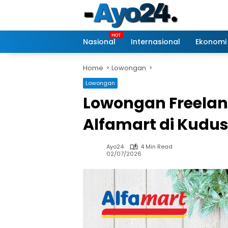
Skip
to
content
Nasional
Internasional
Ekonomi
Home
Lowongan
Lowongan
Lowongan Freelan
Alfamart di Kudu
Ayo24
4 Min Read
02/07/2026