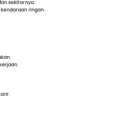
an sekitarnya.
endaraan ringan.
akan.
erjaan.
rir.