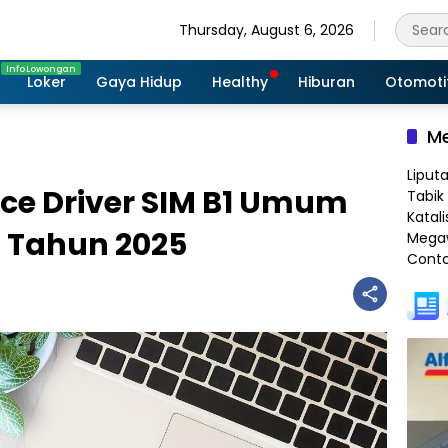
Thursday, August 6, 2026
Loker
Gaya Hidup
Healthy
Hiburan
Otomoti
Me
Liput
ce Driver SIM B1 Umum
Tabik 
Katali
s Tahun 2025
Megaw
Conto