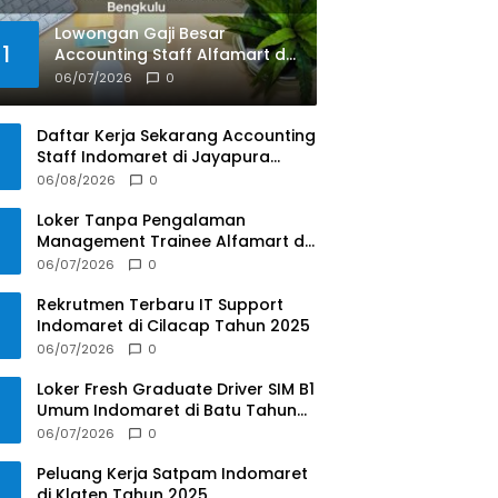
Lowongan Gaji Besar
1
Accounting Staff Alfamart di
Kab. Bengkulu Utara,
06/07/2026
0
Bengkulu Tahun 2025
Daftar Kerja Sekarang Accounting
Staff Indomaret di Jayapura
Tahun 2025
06/08/2026
0
Loker Tanpa Pengalaman
Management Trainee Alfamart di
Balikpapan Tahun 2025
06/07/2026
0
Rekrutmen Terbaru IT Support
Indomaret di Cilacap Tahun 2025
06/07/2026
0
Loker Fresh Graduate Driver SIM B1
Umum Indomaret di Batu Tahun
2025
06/07/2026
0
Peluang Kerja Satpam Indomaret
di Klaten Tahun 2025