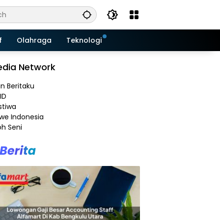
f
Olahraga
Teknologi
dia Network
an Beritaku
ID
stiwa
e Indonesia
h Seni