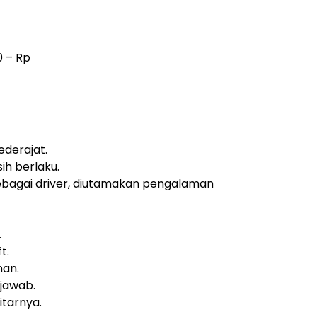
0
– Rp
derajat.
ih berlaku.
ebagai driver, diutamakan pengalaman
.
t.
nan.
 jawab.
tarnya.