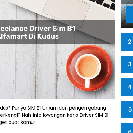
2
3
4
i Kudus? Punya SIM B1 Umum dan pengen gabung
5
rkenal? Nah, info lowongan kerja Driver SIM B1
nget buat kamu!
6