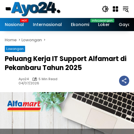
Skip
to
content
Nasional
Internasional
Ekonomi
Loker
Gaya 
Home
Lowongan
Lowongan
Peluang Kerja IT Support Alfamart di
Pekanbaru Tahun 2025
Ayo24
5 Min Read
04/07/2026