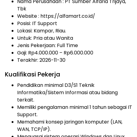
Nama Perusahaan :
PT Sumber Alfaria Trijaya,
Tbk
Website :
https://alfamart.co.id/
Posisi: IT Support
Lokasi: Kampar, Riau.
Untuk: Pria atau Wanita
Jenis Pekerjaan:
Full Time
Gaji: Rp
4.000.000
– Rp
6.000.000
Terakhir: 2026-11-30
Kualifikasi Pekerja
Pendidikan minimal D3/S1 Teknik
Informatika/Sistem Informasi atau bidang
terkait.
Memiliki pengalaman minimal 1 tahun sebagai IT
Support.
Memahami konsep jaringan komputer (LAN,
WAN, TCP/IP).
Menguasai sistem operasi Windows dan Linux.