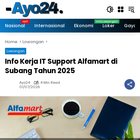
Skip
to
content
Nasional
Internasional
Ekonomi
Loker
Gaya 
Home
Lowongan
Lowongan
Info Kerja IT Support Alfamart di
Subang Tahun 2025
Ayo24
4 Min Read
01/07/2026