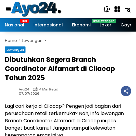
Skip
to
content
Nasional
Internasional
Ekonomi
Loker
Gaya 
Home
Lowongan
Lowongan
Dibutuhkan Segera Branch
Coordinator Alfamart di Cilacap
Tahun 2025
Ayo24
4 Min Read
07/07/2026
Lagi cari kerja di Cilacap? Pengen jadi bagian dari
perusahaan retail terkemuka? Nah, info lowongan
Branch Coordinator Alfamart di Cilacap ini pas
banget buat kamu! Jangan sampai kelewatan
kesempatan emas ini ya.