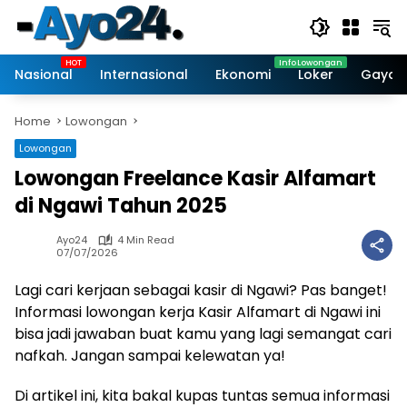
Skip
to
content
Nasional
Internasional
Ekonomi
Loker
Gaya 
Home
Lowongan
Lowongan
Lowongan Freelance Kasir Alfamart
di Ngawi Tahun 2025
Ayo24
4 Min Read
07/07/2026
Lagi cari kerjaan sebagai kasir di Ngawi? Pas banget!
Informasi lowongan kerja Kasir Alfamart di Ngawi ini
bisa jadi jawaban buat kamu yang lagi semangat cari
nafkah. Jangan sampai kelewatan ya!
Di artikel ini, kita bakal kupas tuntas semua informasi