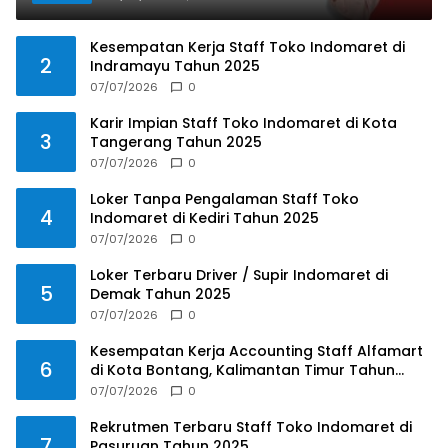
Kesempatan Kerja Staff Toko Indomaret di
2
Indramayu Tahun 2025
07/07/2026
0
Karir Impian Staff Toko Indomaret di Kota
3
Tangerang Tahun 2025
07/07/2026
0
Loker Tanpa Pengalaman Staff Toko
4
Indomaret di Kediri Tahun 2025
07/07/2026
0
Loker Terbaru Driver / Supir Indomaret di
5
Demak Tahun 2025
07/07/2026
0
Kesempatan Kerja Accounting Staff Alfamart
6
di Kota Bontang, Kalimantan Timur Tahun
2025
07/07/2026
0
Rekrutmen Terbaru Staff Toko Indomaret di
7
Pasuruan Tahun 2025