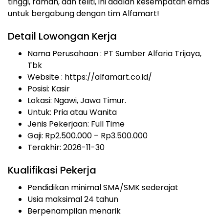
tinggi, ramah, dan teliti, ini adalah kesempatan emas
untuk bergabung dengan tim Alfamart!
Detail Lowongan Kerja
Nama Perusahaan :
PT Sumber Alfaria Trijaya,
Tbk
Website :
https://alfamart.co.id/
Posisi: Kasir
Lokasi: Ngawi, Jawa Timur.
Untuk: Pria atau Wanita
Jenis Pekerjaan:
Full Time
Gaji: Rp
2.500.000
– Rp
3.500.000
Terakhir: 2026-11-30
Kualifikasi Pekerja
Pendidikan minimal SMA/SMK sederajat
Usia maksimal 24 tahun
Berpenampilan menarik