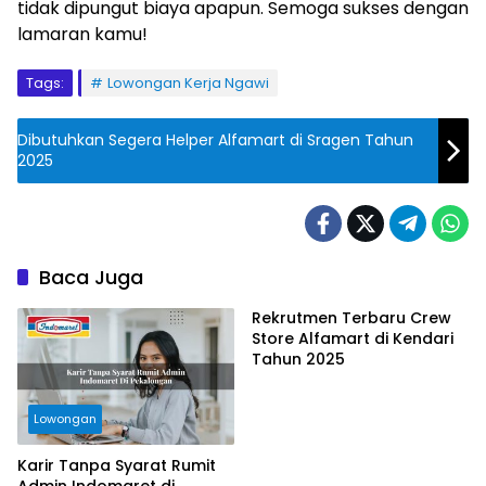
tidak dipungut biaya apapun. Semoga sukses dengan
lamaran kamu!
Tags:
Lowongan Kerja Ngawi
Dibutuhkan Segera Helper Alfamart di Sragen Tahun
2025
Baca Juga
Rekrutmen Terbaru Crew
Store Alfamart di Kendari
Tahun 2025
Lowongan
Karir Tanpa Syarat Rumit
Admin Indomaret di