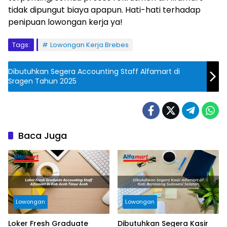
tidak dipungut biaya apapun. Hati-hati terhadap
penipuan lowongan kerja ya!
Tags:
Lowongan Kerja Brebes
Dibutuhkan Segera Accounting Staff Alfamart di
Sragen Tahun 2025
Baca Juga
Lowongan
Lowongan
Loker Fresh Graduate
Dibutuhkan Segera Kasir