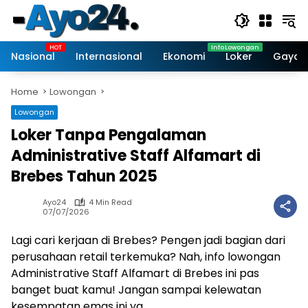
Skip
to
content
Nasional
Internasional
Ekonomi
Loker
Gaya 
Home
Lowongan
Lowongan
Loker Tanpa Pengalaman
Administrative Staff Alfamart di
Brebes Tahun 2025
Ayo24
4 Min Read
07/07/2026
Lagi cari kerjaan di Brebes? Pengen jadi bagian dari
perusahaan retail terkemuka? Nah, info lowongan
Administrative Staff Alfamart di Brebes ini pas
banget buat kamu! Jangan sampai kelewatan
kesempatan emas ini ya.