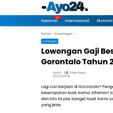
Skip
to
content
Nasional
Internasional
Ekonomi
Home
Lowongan
Lowongan
Lowongan Gaji Bes
Gorontalo Tahun 
Ayo24
4 Min Read
02/07/2026
Lagi cari kerjaan di Gorontalo? Penge
kesempatan buat kamu! Alfamart lag
dan info ini pas banget buat kamu y
yang jelas.