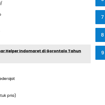
d/
o
7
0
8
ar Helper Indomaret di Gorontalo Tahun
9
ederajat
tuk pria)