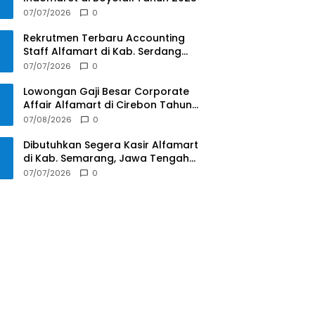
07/07/2026
0
Rekrutmen Terbaru Accounting
Staff Alfamart di Kab. Serdang
Bedagai, Sumatera Utara Tahun
07/07/2026
0
2025
Lowongan Gaji Besar Corporate
Affair Alfamart di Cirebon Tahun
2025
07/08/2026
0
Dibutuhkan Segera Kasir Alfamart
di Kab. Semarang, Jawa Tengah
Tahun 2025
07/07/2026
0