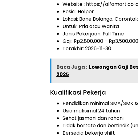
Website :
https://alfamart.co.i
Posisi: Helper
Lokasi: Bone Bolango, Gorontal
Untuk: Pria atau Wanita
Jenis Pekerjaan:
Full Time
Gaji: Rp
2.800.000
– Rp
3.500.00
Terakhir: 2026-11-30
Baca Juga :
Lowongan Gaji Bes
2025
Kualifikasi Pekerja
Pendidikan minimal SMA/SMK s
Usia maksimal 24 tahun
Sehat jasmani dan rohani
Tidak bertato dan bertindik (un
Bersedia bekerja shift