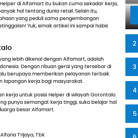
 Helper di Alfamart itu bukan cuma sekadar kerja,
nyak hal tentang dunia retail. Selain itu,
rusahaan yang peduli sama pengembangan
inggalan! Yuk, simak artikel ini sampai habis
2
talo
 yang lebih dikenal dengan Alfamart, adalah
3
donesia. Dengan ribuan gerai yang tersebar di
elalu berupaya memberikan pelayanan terbaik
 lapangan kerja bagi masyarakat.
4
 kerja untuk posisi Helper di wilayah Gorontalo.
ng punya semangat kerja tinggi, suka belajar hal
eluarga besar Alfamart.
5
lfaria Trijaya, Tbk
6