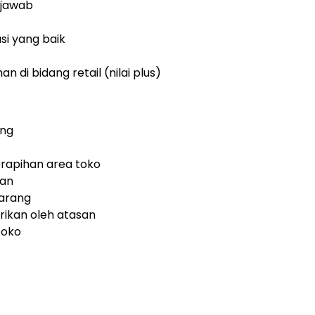
g jawab
i yang baik
di bidang retail (nilai plus)
ang
rapihan area toko
gan
arang
rikan oleh atasan
toko