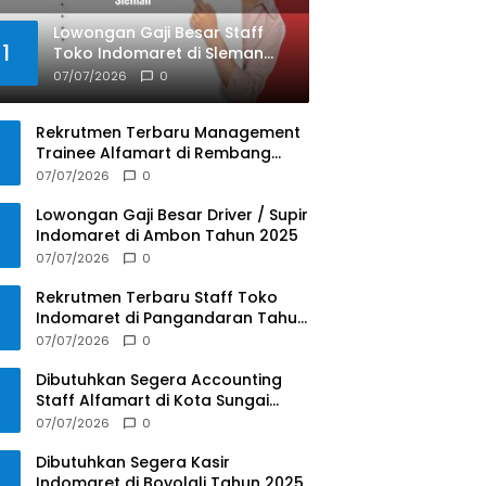
Lowongan Gaji Besar Staff
1
Toko Indomaret di Sleman
Tahun 2025
07/07/2026
0
Rekrutmen Terbaru Management
Trainee Alfamart di Rembang
Tahun 2025
07/07/2026
0
Lowongan Gaji Besar Driver / Supir
Indomaret di Ambon Tahun 2025
07/07/2026
0
Rekrutmen Terbaru Staff Toko
Indomaret di Pangandaran Tahun
2025
07/07/2026
0
Dibutuhkan Segera Accounting
Staff Alfamart di Kota Sungai
Penuh, Jambi Tahun 2025
07/07/2026
0
Dibutuhkan Segera Kasir
Indomaret di Boyolali Tahun 2025