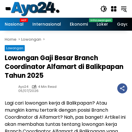
Skip
to
content
Nasional
Internasional
Ekonomi
Loker
Gaya 
Home
Lowongan
Lowongan
Lowongan Gaji Besar Branch
Coordinator Alfamart di Balikpapan
Tahun 2025
Ayo24
4 Min Read
05/07/2026
Lagi cari lowongan kerja di Balikpapan? Atau
mungkin kamu tertarik dengan posisi Branch
Coordinator di Alfamart? Nah, pas banget! Artikel ini
akan membahas tuntas tentang lowongan kerja
Branch Coordinator Alfamart di Balikpapan yang