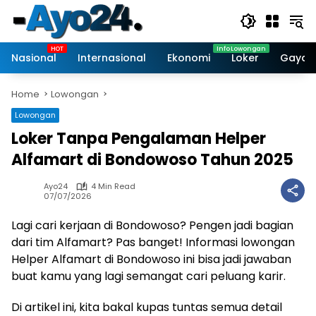
Skip
to
content
Nasional
Internasional
Ekonomi
Loker
Gaya 
Home
Lowongan
Lowongan
Loker Tanpa Pengalaman Helper
Alfamart di Bondowoso Tahun 2025
Ayo24
4 Min Read
07/07/2026
Lagi cari kerjaan di Bondowoso? Pengen jadi bagian
dari tim Alfamart? Pas banget! Informasi lowongan
Helper Alfamart di Bondowoso ini bisa jadi jawaban
buat kamu yang lagi semangat cari peluang karir.
Di artikel ini, kita bakal kupas tuntas semua detail