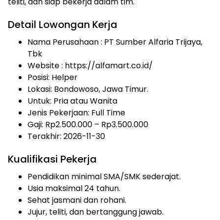
teliti, dan siap bekerja dalam tim.
Detail Lowongan Kerja
Nama Perusahaan :
PT Sumber Alfaria Trijaya,
Tbk
Website :
https://alfamart.co.id/
Posisi: Helper
Lokasi: Bondowoso, Jawa Timur.
Untuk: Pria atau Wanita
Jenis Pekerjaan:
Full Time
Gaji: Rp
2.500.000
– Rp
3.500.000
Terakhir: 2026-11-30
Kualifikasi Pekerja
Pendidikan minimal SMA/SMK sederajat.
Usia maksimal 24 tahun.
Sehat jasmani dan rohani.
Jujur, teliti, dan bertanggung jawab.