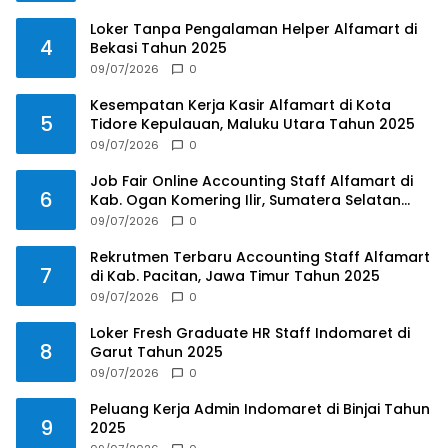
Loker Tanpa Pengalaman Helper Alfamart di
4
Bekasi Tahun 2025
09/07/2026
0
Kesempatan Kerja Kasir Alfamart di Kota
5
Tidore Kepulauan, Maluku Utara Tahun 2025
09/07/2026
0
Job Fair Online Accounting Staff Alfamart di
6
Kab. Ogan Komering Ilir, Sumatera Selatan
Tahun 2025
09/07/2026
0
Rekrutmen Terbaru Accounting Staff Alfamart
7
di Kab. Pacitan, Jawa Timur Tahun 2025
09/07/2026
0
Loker Fresh Graduate HR Staff Indomaret di
8
Garut Tahun 2025
09/07/2026
0
Peluang Kerja Admin Indomaret di Binjai Tahun
9
2025