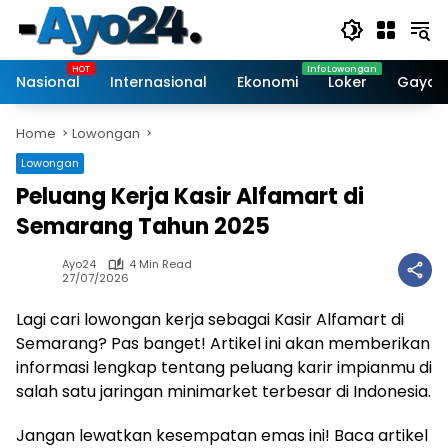
Skip
to
content
Nasional
Internasional
Ekonomi
Loker
Gaya 
Home
Lowongan
Lowongan
Peluang Kerja Kasir Alfamart di
Semarang Tahun 2025
Ayo24
4 Min Read
27/07/2026
Lagi cari lowongan kerja sebagai Kasir Alfamart di
Semarang? Pas banget! Artikel ini akan memberikan
informasi lengkap tentang peluang karir impianmu di
salah satu jaringan minimarket terbesar di Indonesia.
Jangan lewatkan kesempatan emas ini! Baca artikel