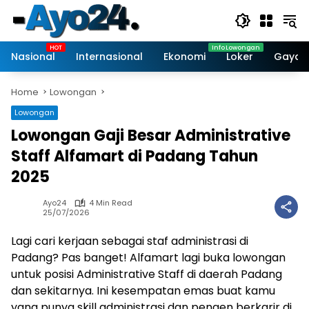
Skip
to
content
Nasional
Internasional
Ekonomi
Loker
Gaya 
Home
Lowongan
Lowongan
Lowongan Gaji Besar Administrative
Staff Alfamart di Padang Tahun
2025
Ayo24
4 Min Read
25/07/2026
Lagi cari kerjaan sebagai staf administrasi di
Padang? Pas banget! Alfamart lagi buka lowongan
untuk posisi Administrative Staff di daerah Padang
dan sekitarnya. Ini kesempatan emas buat kamu
yang punya skill administrasi dan pengen berkarir di