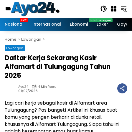
Skip
to
content
Nasional
Internasional
Ekonomi
Loker
Gaya 
Home
Lowongan
Lowongan
Daftar Kerja Sekarang Kasir
Alfamart di Tulungagung Tahun
2025
Ayo24
4 Min Read
01/07/2026
Lagi cari kerja sebagai kasir di Alfamart area
Tulungagung? Pas banget! Artikel ini khusus buat
kamu yang pengen berkarir di dunia retail,
khususnya di Alfamart Tulungagung. Siapa tahu ini
adalah kesempatan emas buat kamu!