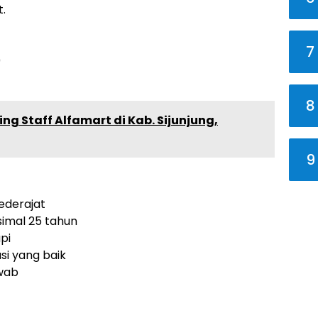
t.
7
0
8
ing Staff Alfamart di Kab. Sijunjung,
9
ederajat
simal 25 tahun
pi
i yang baik
awab