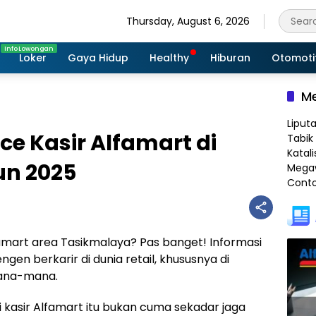
Thursday, August 6, 2026
Loker
Gaya Hidup
Healthy
Hiburan
Otomoti
Me
Liput
e Kasir Alfamart di
Tabik 
Katali
un 2025
Megaw
Conto
lfamart area Tasikmalaya? Pas banget! Informasi
gen berkarir di dunia retail, khususnya di
mana-mana.
di kasir Alfamart itu bukan cuma sekadar jaga