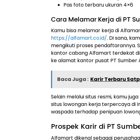
Pas foto terbaru ukuran 4×6
Cara Melamar Kerja di PT Sum
Kamu bisa melamar kerja di Alfamart
https://alfamart.co.id/
. Di sana, ka
mengikuti proses pendaftarannya. Se
kantor cabang Alfamart terdekat d
ke alamat kantor pusat PT Sumber Alf
Baca Juga :
Karir Terbaru Sa
Selain melalui situs resmi, kamu jug
situs lowongan kerja terpercaya di I
waspada terhadap penipuan lowon
Prospek Karir di PT Sumber
Alfamart dikenal sebagai perusah