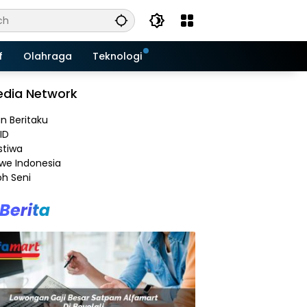
f
Olahraga
Teknologi
dia Network
an Beritaku
ID
stiwa
e Indonesia
h Seni