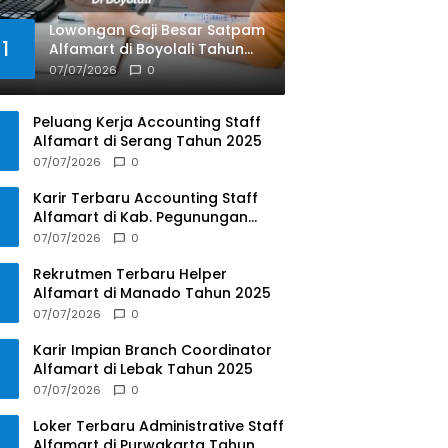
Lowongan Gaji Besar Satpam
1
Alfamart di Boyolali Tahun
2025
07/07/2026
0
Peluang Kerja Accounting Staff
Alfamart di Serang Tahun 2025
07/07/2026
0
Karir Terbaru Accounting Staff
Alfamart di Kab. Pegunungan
Bintang, Papua Pegunungan
07/07/2026
0
Tahun 2025
Rekrutmen Terbaru Helper
Alfamart di Manado Tahun 2025
07/07/2026
0
Karir Impian Branch Coordinator
Alfamart di Lebak Tahun 2025
07/07/2026
0
Loker Terbaru Administrative Staff
Alfamart di Purwakarta Tahun