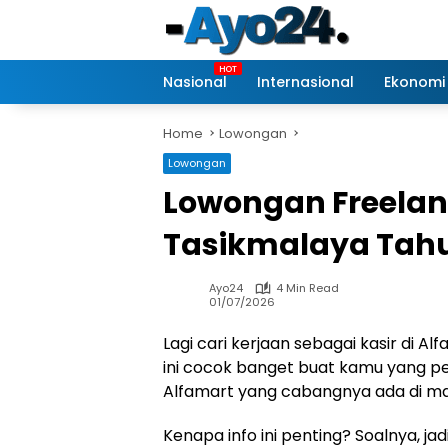
Skip
to
content
Nasional
Internasional
Ekonomi
Home
Lowongan
Lowongan
Lowongan Freelanc
Tasikmalaya Tah
Ayo24
4 Min Read
01/07/2026
Lagi cari kerjaan sebagai kasir di A
ini cocok banget buat kamu yang pen
Alfamart yang cabangnya ada di 
Kenapa info ini penting? Soalnya, ja