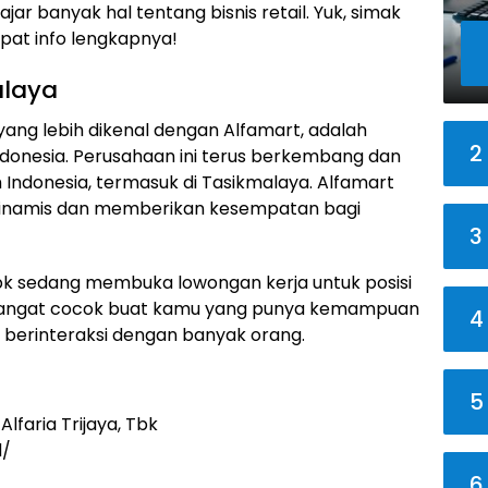
jar banyak hal tentang bisnis retail. Yuk, simak
apat info lengkapnya!
alaya
 yang lebih dikenal dengan Alfamart, adalah
2
ndonesia. Perusahaan ini terus berkembang dan
Indonesia, termasuk di Tasikmalaya. Alfamart
 dinamis dan memberikan kesempatan bagi
3
, Tbk sedang membuka lowongan kerja untuk posisi
ini sangat cocok buat kamu yang punya kemampuan
4
ka berinteraksi dengan banyak orang.
5
lfaria Trijaya, Tbk
d/
6