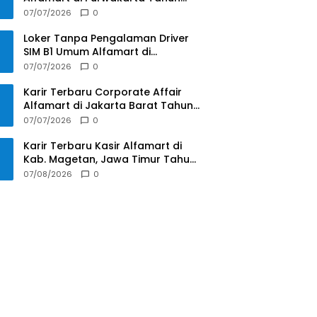
2025
07/07/2026
0
Loker Tanpa Pengalaman Driver
SIM B1 Umum Alfamart di
Pontianak Tahun 2025
07/07/2026
0
Karir Terbaru Corporate Affair
Alfamart di Jakarta Barat Tahun
2025
07/07/2026
0
Karir Terbaru Kasir Alfamart di
Kab. Magetan, Jawa Timur Tahun
2025
07/08/2026
0