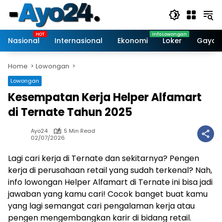
Skip
to
content
Nasional
Internasional
Ekonomi
Loker
Gaya 
Home
Lowongan
Lowongan
Kesempatan Kerja Helper Alfamart
di Ternate Tahun 2025
Ayo24
5 Min Read
02/07/2026
Lagi cari kerja di Ternate dan sekitarnya? Pengen
kerja di perusahaan retail yang sudah terkenal? Nah,
info lowongan Helper Alfamart di Ternate ini bisa jadi
jawaban yang kamu cari! Cocok banget buat kamu
yang lagi semangat cari pengalaman kerja atau
pengen mengembangkan karir di bidang retail.