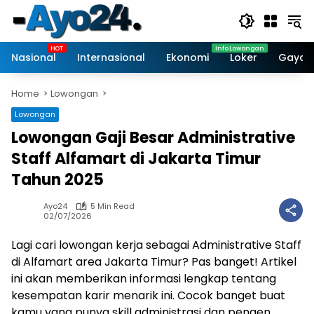
Skip
to
content
Nasional
Internasional
Ekonomi
Loker
Gaya 
Home
Lowongan
Lowongan
Lowongan Gaji Besar Administrative
Staff Alfamart di Jakarta Timur
Tahun 2025
Ayo24
5 Min Read
02/07/2026
Lagi cari lowongan kerja sebagai Administrative Staff
di Alfamart area Jakarta Timur? Pas banget! Artikel
ini akan memberikan informasi lengkap tentang
kesempatan karir menarik ini. Cocok banget buat
kamu yang punya skill administrasi dan pengen