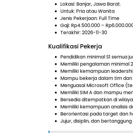
Lokasi: Banjar, Jawa Barat.
Untuk: Pria atau Wanita
Jenis Pekerjaan:
Full Time
Gaji: Rp
4.500.000
– Rp
6.000.00
Terakhir: 2026-11-30
Kualifikasi Pekerja
Pendidikan minimal S1 semua ju
Memiliki pengalaman minimal 2 t
Memiliki kemampuan leadership
Mampu bekerja dalam tim dan 
Menguasai Microsoft Office (te
Memiliki SIM A dan mampu men
Bersedia ditempatkan di wilaya
Memiliki kemampuan analisis da
Berorientasi pada target dan ha
Jujur, disiplin, dan bertanggung