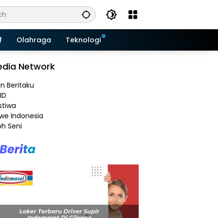
f
Olahraga
Teknologi
dia Network
an Beritaku
ID
stiwa
e Indonesia
h Seni