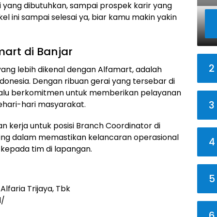
kasi yang dibutuhkan, sampai prospek karir yang
ikel ini sampai selesai ya, biar kamu makin yakin
art di Banjar
2
 yang lebih dikenal dengan Alfamart, adalah
donesia. Dengan ribuan gerai yang tersebar di
selalu berkomitmen untuk memberikan pelayanan
3
hari-hari masyarakat.
 kerja untuk posisi Branch Coordinator di
enting dalam memastikan kelancaran operasional
4
epada tim di lapangan.
5
lfaria Trijaya, Tbk
d/
6