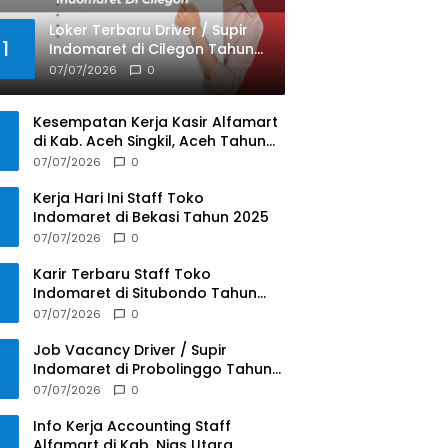
Loker Terbaru Driver / Supir
1
Indomaret di Cilegon Tahun
2025
07/07/2026
0
Kesempatan Kerja Kasir Alfamart
di Kab. Aceh Singkil, Aceh Tahun
2025
07/07/2026
0
Kerja Hari Ini Staff Toko
Indomaret di Bekasi Tahun 2025
07/07/2026
0
Karir Terbaru Staff Toko
Indomaret di Situbondo Tahun
2025
07/07/2026
0
Job Vacancy Driver / Supir
Indomaret di Probolinggo Tahun
2025
07/07/2026
0
Info Kerja Accounting Staff
Alfamart di Kab. Nias Utara,