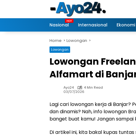
Skip
to
content
Nasional
Internasional
Ekonomi
Home
Lowongan
Lowongan
Lowongan Freelan
Alfamart di Banja
Ayo24
4 Min Read
03/07/2026
Lagi cari lowongan kerja di Banjar? 
dan dinamis? Nah, info lowongan Bra
banget buat kamu! Jangan sampai 
Di artikel ini, kita bakal kupas tunt