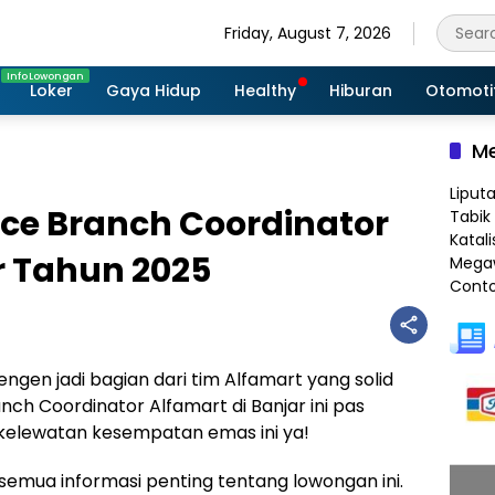
Friday, August 7, 2026
Loker
Gaya Hidup
Healthy
Hiburan
Otomoti
Me
Liput
ce Branch Coordinator
Tabik 
Katali
r Tahun 2025
Megaw
Conto
Pengen jadi bagian dari tim Alfamart yang solid
nch Coordinator Alfamart di Banjar ini pas
kelewatan kesempatan emas ini ya!
as semua informasi penting tentang lowongan ini.