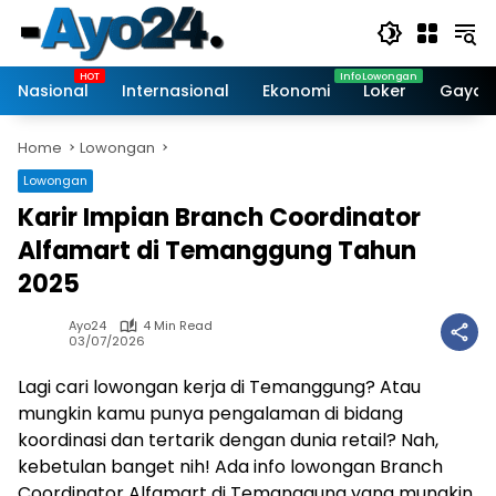
Skip
to
content
Nasional
Internasional
Ekonomi
Loker
Gaya 
Home
Lowongan
Lowongan
Karir Impian Branch Coordinator
Alfamart di Temanggung Tahun
2025
Ayo24
4 Min Read
03/07/2026
Lagi cari lowongan kerja di Temanggung? Atau
mungkin kamu punya pengalaman di bidang
koordinasi dan tertarik dengan dunia retail? Nah,
kebetulan banget nih! Ada info lowongan Branch
Coordinator Alfamart di Temanggung yang mungkin