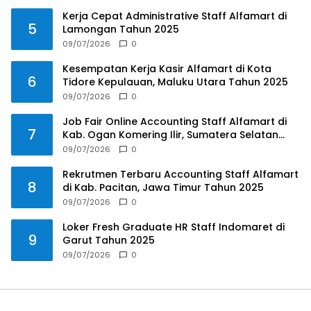
Kerja Cepat Administrative Staff Alfamart di
5
Lamongan Tahun 2025
09/07/2026
0
Kesempatan Kerja Kasir Alfamart di Kota
6
Tidore Kepulauan, Maluku Utara Tahun 2025
09/07/2026
0
Job Fair Online Accounting Staff Alfamart di
7
Kab. Ogan Komering Ilir, Sumatera Selatan
Tahun 2025
09/07/2026
0
Rekrutmen Terbaru Accounting Staff Alfamart
8
di Kab. Pacitan, Jawa Timur Tahun 2025
09/07/2026
0
Loker Fresh Graduate HR Staff Indomaret di
9
Garut Tahun 2025
09/07/2026
0