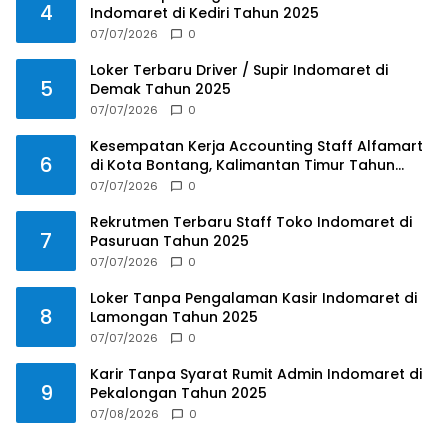
4
Indomaret di Kediri Tahun 2025
07/07/2026
0
Loker Terbaru Driver / Supir Indomaret di
5
Demak Tahun 2025
07/07/2026
0
Kesempatan Kerja Accounting Staff Alfamart
6
di Kota Bontang, Kalimantan Timur Tahun
2025
07/07/2026
0
Rekrutmen Terbaru Staff Toko Indomaret di
7
Pasuruan Tahun 2025
07/07/2026
0
Loker Tanpa Pengalaman Kasir Indomaret di
8
Lamongan Tahun 2025
07/07/2026
0
Karir Tanpa Syarat Rumit Admin Indomaret di
9
Pekalongan Tahun 2025
07/08/2026
0