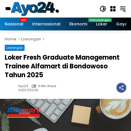
Skip
to
content
Nasional
Internasional
Ekonomi
Loker
Gaya 
Home
Lowongan
Lowongan
Loker Fresh Graduate Management
Trainee Alfamart di Bondowoso
Tahun 2025
Ayo24
4 Min Read
04/07/2026