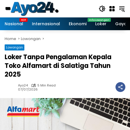
Skip
to
content
Nasional
Internasional
Ekonomi
Loker
Gaya 
Home
Lowongan
Lowongan
Loker Tanpa Pengalaman Kepala
Toko Alfamart di Salatiga Tahun
2025
Ayo24
5 Min Read
07/07/2026