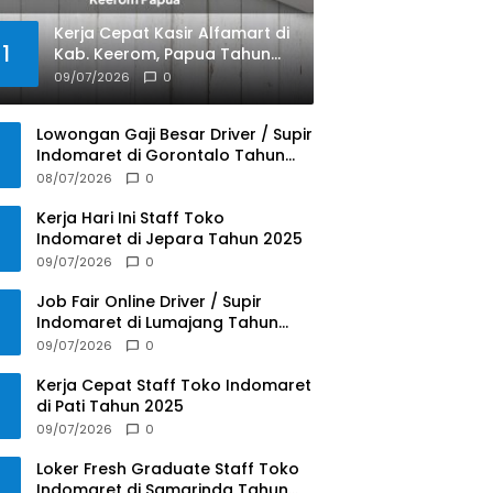
Kerja Cepat Kasir Alfamart di
1
Kab. Keerom, Papua Tahun
2025
09/07/2026
0
Lowongan Gaji Besar Driver / Supir
Indomaret di Gorontalo Tahun
2025
08/07/2026
0
Kerja Hari Ini Staff Toko
Indomaret di Jepara Tahun 2025
09/07/2026
0
Job Fair Online Driver / Supir
Indomaret di Lumajang Tahun
2025
09/07/2026
0
Kerja Cepat Staff Toko Indomaret
di Pati Tahun 2025
09/07/2026
0
Loker Fresh Graduate Staff Toko
Indomaret di Samarinda Tahun