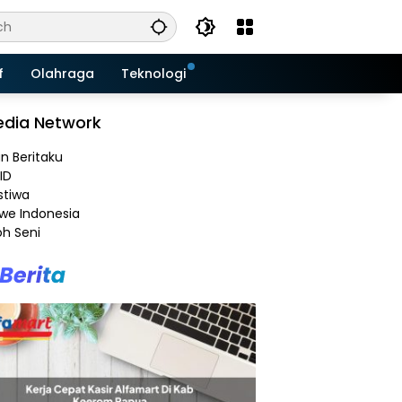
f
Olahraga
Teknologi
dia Network
an Beritaku
ID
stiwa
e Indonesia
h Seni