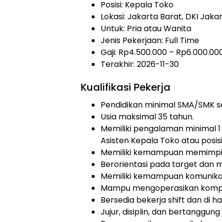
Posisi: Kepala Toko
Lokasi: Jakarta Barat, DKI Jaka
Untuk: Pria atau Wanita
Jenis Pekerjaan:
Full Time
Gaji: Rp
4.500.000
– Rp
6.000.00
Terakhir: 2026-11-30
Kualifikasi Pekerja
Pendidikan minimal SMA/SMK se
Usia maksimal 35 tahun.
Memiliki pengalaman minimal 1 
Asisten Kepala Toko atau posis
Memiliki kemampuan memimpin
Berorientasi pada target dan
Memiliki kemampuan komunikas
Mampu mengoperasikan komput
Bersedia bekerja shift dan di har
Jujur, disiplin, dan bertanggung