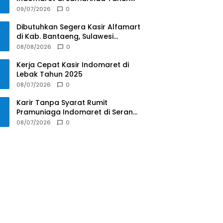
2025
09/07/2026
0
Dibutuhkan Segera Kasir Alfamart
di Kab. Bantaeng, Sulawesi
Selatan Tahun 2025
08/08/2026
0
Kerja Cepat Kasir Indomaret di
Lebak Tahun 2025
08/07/2026
0
Karir Tanpa Syarat Rumit
Pramuniaga Indomaret di Serang
Tahun 2025
08/07/2026
0