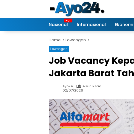
Skip
to
content
Nasional
Internasional
Ekonomi
Home
Lowongan
Lowongan
Job Vacancy Kepa
Jakarta Barat Ta
Ayo24
4 Min Read
02/07/2026