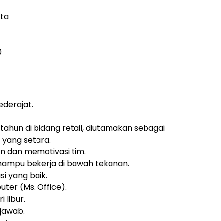
rta
0
derajat.
tahun di bidang retail, diutamakan sebagai
i yang setara.
 dan memotivasi tim.
 mampu bekerja di bawah tekanan.
i yang baik.
er (Ms. Office).
i libur.
 jawab.