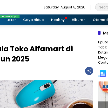
Saturday, August 8, 2026
Loker
Gaya Hidup
Healthy
Hiburan
Otomoti
Me
Liput
la Toko Alfamart di
Tabik 
Katali
hun 2025
Megaw
Conto