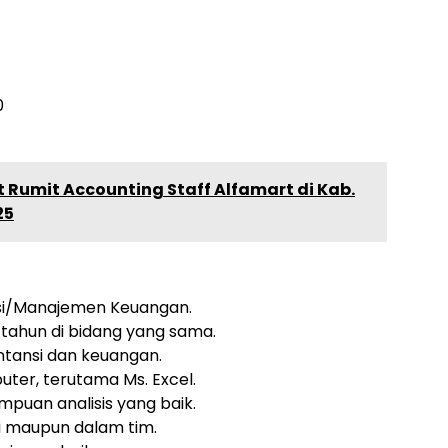
0
t Rumit Accounting Staff Alfamart di Kab.
25
nsi/Manajemen Keuangan.
 tahun di bidang yang sama.
ntansi dan keuangan.
er, terutama Ms. Excel.
ampuan analisis yang baik.
 maupun dalam tim.