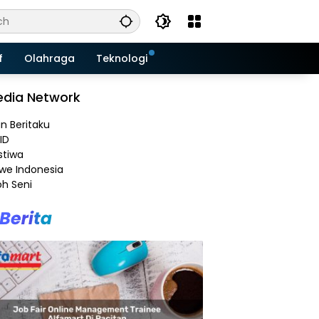
f
Olahraga
Teknologi
dia Network
an Beritaku
ID
stiwa
e Indonesia
h Seni