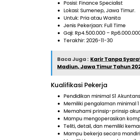
Posisi: Finance Specialist
Lokasi: Sumenep, Jawa Timur.
Untuk: Pria atau Wanita
Jenis Pekerjaan:
Full Time
Gaji: Rp
4.500.000
– Rp
6.000.00
Terakhir: 2026-11-30
Baca Juga :
Karir Tanpa Syara
Madiun, Jawa Timur Tahun 20
Kualifikasi Pekerja
Pendidikan minimal S1 Akunta
Memiliki pengalaman minimal 1
Memahami prinsip-prinsip aku
Mampu mengoperasikan komput
Teliti, detail, dan memiliki kem
Mampu bekerja secara mandiri