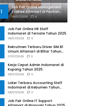
Job Fair Online Management
1
Trainee Alfamart di Pacitan
Tahun 2025
08/07/2026
0
Job Fair Online HR Staff
Indomaret di Ternate Tahun 2025
08/07/2026
0
Rekrutmen Terbaru Driver SIM B1
Umum Alfamart di Blitar Tahun
2025
07/07/2026
0
Kerja Cepat Admin Indomaret di
Kupang Tahun 2025
08/07/2026
0
Loker Terbaru Accounting Staff
Indomaret di Kebumen Tahun
2025
08/07/2026
0
Job Fair Online IT Support
Alfamart di Wonogiri Tahun 2025