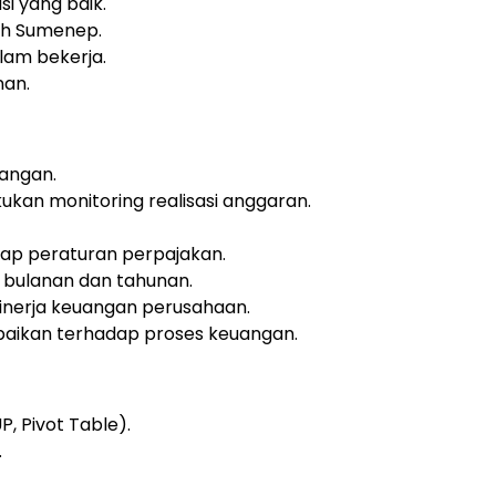
i yang baik.
ah Sumenep.
alam bekerja.
nan.
uangan.
kan monitoring realisasi anggaran.
ap peraturan perpajakan.
bulanan dan tahunan.
inerja keuangan perusahaan.
aikan terhadap proses keuangan.
, Pivot Table).
.