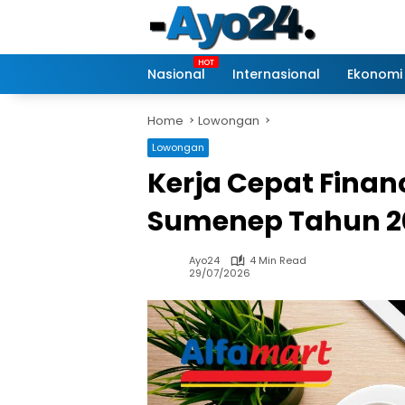
Skip
to
content
Nasional
Internasional
Ekonomi
Home
Lowongan
Lowongan
Kerja Cepat Financ
Sumenep Tahun 2
Ayo24
4 Min Read
29/07/2026