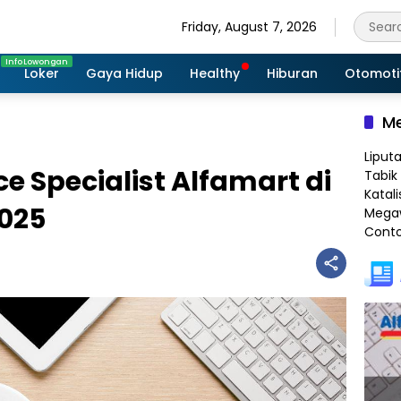
Friday, August 7, 2026
Loker
Gaya Hidup
Healthy
Hiburan
Otomoti
Me
Liput
e Specialist Alfamart di
Tabik 
Katali
025
Megaw
Conto