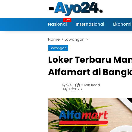
Skip
to
content
Nasional
Internasional
Ekonomi
Home
Lowongan
Lowongan
Loker Terbaru Ma
Alfamart di Bang
Ayo24
5 Min Read
03/07/2026