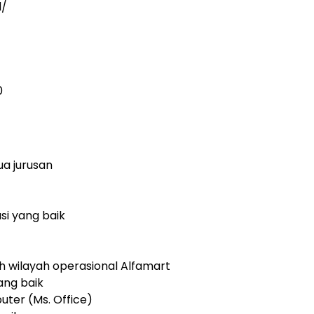
d/
0
ua jurusan
i yang baik
h wilayah operasional Alfamart
ang baik
er (Ms. Office)