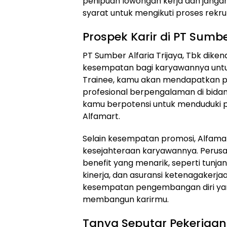
penipuan lowongan kerja dan jang
syarat untuk mengikuti proses rekr
Prospek Karir di PT Sumber
PT Sumber Alfaria Trijaya, Tbk di
kesempatan bagi karyawannya unt
Trainee, kamu akan mendapatkan pel
profesional berpengalaman di bidang
kamu berpotensi untuk menduduki po
Alfamart.
Selain kesempatan promosi, Alfama
kesejahteraan karyawannya. Perus
benefit yang menarik, seperti tunja
kinerja, dan asuransi ketenagakerja
kesempatan pengembangan diri yang
membangun karirmu.
Tanya Seputar Pekerjaan