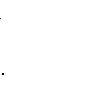
m
arir