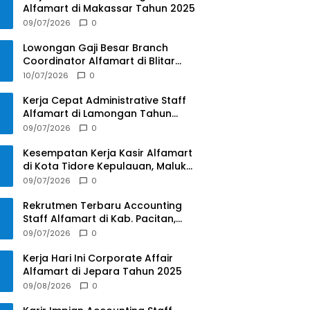
Alfamart di Makassar Tahun 2025
09/07/2026
0
Lowongan Gaji Besar Branch
Coordinator Alfamart di Blitar
Tahun 2025
10/07/2026
0
Kerja Cepat Administrative Staff
Alfamart di Lamongan Tahun
2025
09/07/2026
0
Kesempatan Kerja Kasir Alfamart
di Kota Tidore Kepulauan, Maluku
Utara Tahun 2025
09/07/2026
0
Rekrutmen Terbaru Accounting
Staff Alfamart di Kab. Pacitan,
Jawa Timur Tahun 2025
09/07/2026
0
Kerja Hari Ini Corporate Affair
Alfamart di Jepara Tahun 2025
09/08/2026
0