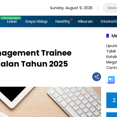
Sunday, August 9, 2026
Loker
Gaya Hidup
Healthy
Hiburan
Otomoti
Me
Liput
nagement Trainee
Tabik 
Katali
kalan Tahun 2025
Megaw
Conto
2