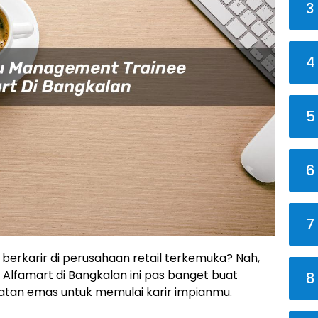
3
4
5
6
7
n berkarir di perusahaan retail terkemuka? Nah,
lfamart di Bangkalan ini pas banget buat
8
patan emas untuk memulai karir impianmu.