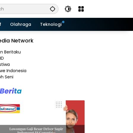
f
Olahraga
Teknologi
dia Network
an Beritaku
ID
stiwa
e Indonesia
h Seni