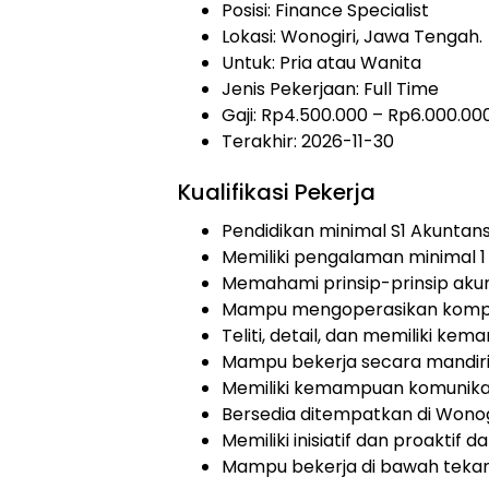
Posisi: Finance Specialist
Lokasi: Wonogiri, Jawa Tengah.
Untuk: Pria atau Wanita
Jenis Pekerjaan:
Full Time
Gaji: Rp
4.500.000
– Rp
6.000.00
Terakhir: 2026-11-30
Kualifikasi Pekerja
Pendidikan minimal S1 Akunta
Memiliki pengalaman minimal 1
Memahami prinsip-prinsip aku
Mampu mengoperasikan komput
Teliti, detail, dan memiliki kem
Mampu bekerja secara mandiri
Memiliki kemampuan komunikas
Bersedia ditempatkan di Wonogi
Memiliki inisiatif dan proaktif d
Mampu bekerja di bawah teka