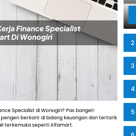
2
3
4
ance Specialist di Wonogiri? Pas banget!
5
 pengen berkarir di bidang keuangan dan tertarik
l terkemuka seperti Alfamart.
6