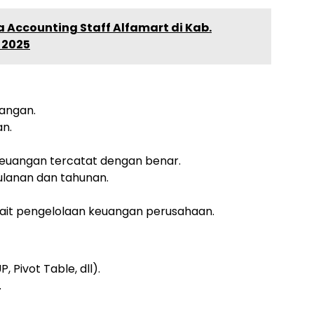
 Accounting Staff Alfamart di Kab.
 2025
uangan.
n.
euangan tercatat dengan benar.
lanan dan tahunan.
it pengelolaan keuangan perusahaan.
 Pivot Table, dll).
.