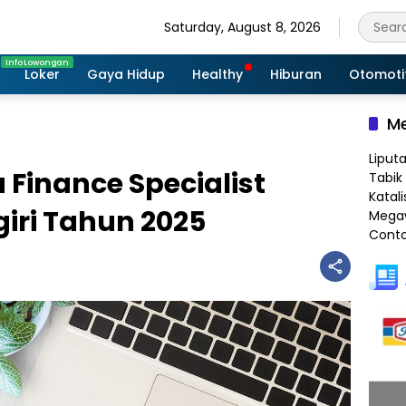
Saturday, August 8, 2026
Loker
Gaya Hidup
Healthy
Hiburan
Otomoti
Me
Liput
Finance Specialist
Tabik 
Katali
iri Tahun 2025
Megaw
Conto