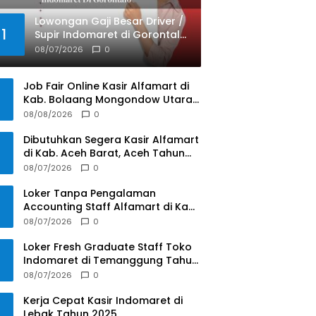
Lowongan Gaji Besar Driver /
1
Supir Indomaret di Gorontalo
Tahun 2025
08/07/2026
0
Job Fair Online Kasir Alfamart di
Kab. Bolaang Mongondow Utara,
Sulawesi Utara Tahun 2025
08/08/2026
0
Dibutuhkan Segera Kasir Alfamart
di Kab. Aceh Barat, Aceh Tahun
2025
08/07/2026
0
Loker Tanpa Pengalaman
Accounting Staff Alfamart di Kab.
Kediri, Jawa Timur Tahun 2025
08/07/2026
0
Loker Fresh Graduate Staff Toko
Indomaret di Temanggung Tahun
2025
08/07/2026
0
Kerja Cepat Kasir Indomaret di
Lebak Tahun 2025