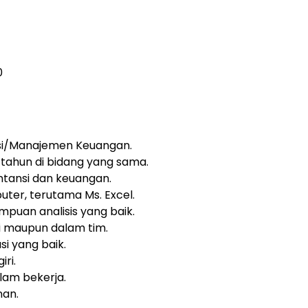
0
nsi/Manajemen Keuangan.
 tahun di bidang yang sama.
ntansi dan keuangan.
er, terutama Ms. Excel.
ampuan analisis yang baik.
 maupun dalam tim.
i yang baik.
ri.
alam bekerja.
nan.