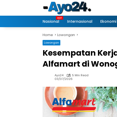
Skip
to
content
Nasional
Internasional
Ekonomi
Home
Lowongan
Lowongan
Kesempatan Kerja 
Alfamart di Wonog
Ayo24
5 Min Read
03/07/2026