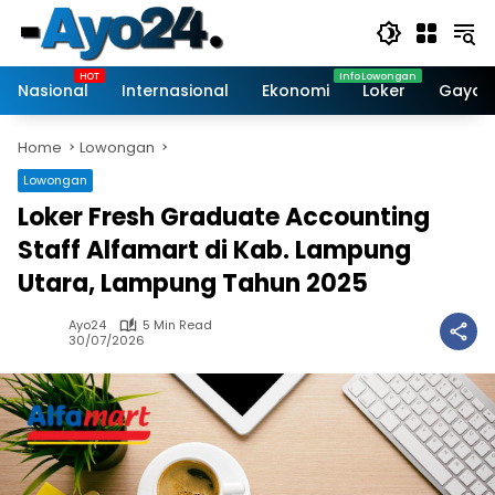
Skip
to
content
Nasional
Internasional
Ekonomi
Loker
Gaya 
Home
Lowongan
Lowongan
Loker Fresh Graduate Accounting
Staff Alfamart di Kab. Lampung
Utara, Lampung Tahun 2025
Ayo24
5 Min Read
30/07/2026