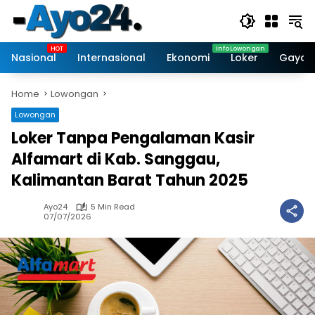
Skip
to
content
Nasional
Internasional
Ekonomi
Loker
Gaya 
Home
Lowongan
Lowongan
Loker Tanpa Pengalaman Kasir
Alfamart di Kab. Sanggau,
Kalimantan Barat Tahun 2025
Ayo24
5 Min Read
07/07/2026