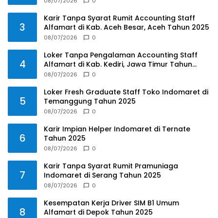
08/07/2026
0
Karir Tanpa Syarat Rumit Accounting Staff
3
Alfamart di Kab. Aceh Besar, Aceh Tahun 2025
08/07/2026
0
Loker Tanpa Pengalaman Accounting Staff
4
Alfamart di Kab. Kediri, Jawa Timur Tahun
2025
08/07/2026
0
Loker Fresh Graduate Staff Toko Indomaret di
5
Temanggung Tahun 2025
08/07/2026
0
Karir Impian Helper Indomaret di Ternate
6
Tahun 2025
08/07/2026
0
Karir Tanpa Syarat Rumit Pramuniaga
7
Indomaret di Serang Tahun 2025
08/07/2026
0
Kesempatan Kerja Driver SIM B1 Umum
8
Alfamart di Depok Tahun 2025